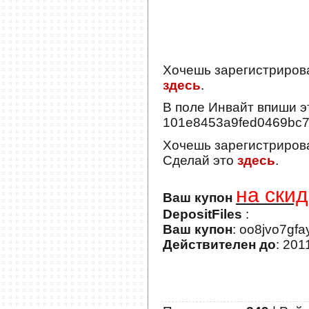
Хочешь зарегистриров
здесь
.
В поле
Инвайт
впиши э
101e8453a9fed0469bc
Хочешь зарегистриров
Сделай это
здесь
.
на скид
Ваш купон
DepositFiles
:
Ваш купон
: oo8jvo7gf
Действителен до
: 201