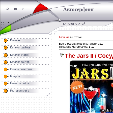
Автосерфинг
КАТАЛОГ СТАТЕЙ
Главная
»
Статьи
Главная
Всего материалов в каталоге
:
391
Показано материалов
:
1-10
Каталог файлов
The Jars II / Сос
Каталог статей
Каталог сайтов
Обмен визитами
Бонусы
Новости сайта
Гостевая книга