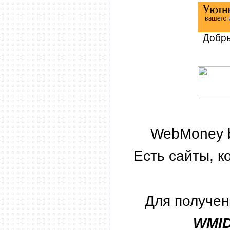
Добры
WebMoney b
Есть сайты, 
Для получен
WMID