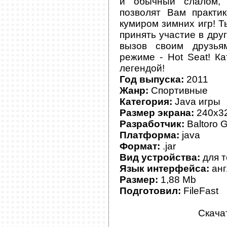
и обычный слалом, 
позволят Вам практи
кумиром зимних игр! 
принять участие в дру
вызов своим друзья
режиме - Hot Seat! К
легендой!
Год выпуска:
2011
Жанр:
Спортивные
Категория:
Java игры
Размер экрана:
240x32
Разработчик:
Baltoro 
Платформа:
java
Формат:
.jar
Вид устройства:
для 
Язык интерфейса:
анг
Размер:
1,88 Mb
Подготовил:
FileFast
Скача