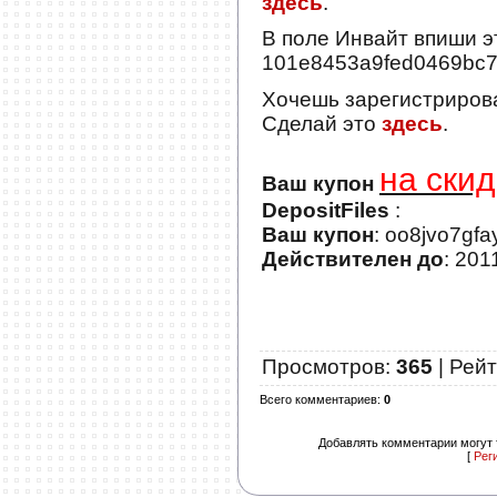
здесь
.
В поле
Инвайт
впиши э
101e8453a9fed0469bc
Хочешь зарегистриров
Сделай это
здесь
.
на скид
Ваш купон
DepositFiles
:
Ваш купон
: oo8jvo7gf
Действителен до
: 201
Просмотров
:
365
|
Рейт
Всего комментариев
:
0
Добавлять комментарии могут 
[
Рег