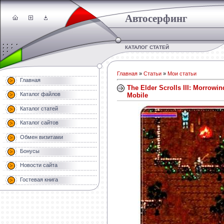
Автосерфинг
КАТАЛОГ СТАТЕЙ
Главная
»
Статьи
»
Мои статьи
Главная
The Elder Scrolls III: Morrowin
Каталог файлов
Mobile
Каталог статей
Каталог сайтов
Обмен визитами
Бонусы
Новости сайта
Гостевая книга