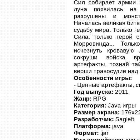
Сил собирает армии 
луна появилась на
разрушены и монст
Началась великая битв
судьбу мира. Только г
Сила, только герой 
Морровинда... Толь
исчезнуть кровавую 
сокруши войска вр
артефакты, познай та
верши правосудие над 
Особенности игры:
- Ценные артефакты, с
Год выпуска:
2011
Жанр:
RPG
Категория:
Java игры
Размер экрана:
176x22
Разработчик:
Sagleft
Платформа:
java
Формат:
.jar
Вид устройства:
для 