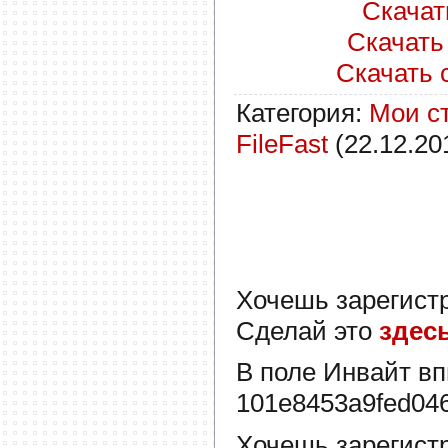
Скачать
Скачать 
Скачать с
Категория
:
Мои с
FileFast
(22.12.20
Хочешь зарегист
Сделай это
здес
В поле
Инвайт
вп
101e8453a9fed04
Хочешь зарегист