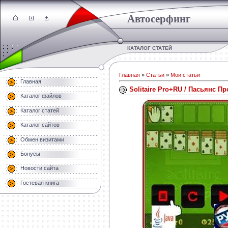
Автосерфинг
КАТАЛОГ СТАТЕЙ
Главная
»
Статьи
»
Мои статьи
Главная
Solitaire Pro+RU / Пасьянс Пр
Каталог файлов
Каталог статей
Каталог сайтов
Обмен визитами
Бонусы
Новости сайта
Гостевая книга