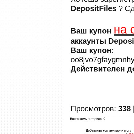
DepositFiles
? С
на 
Ваш купон
аккаунты Deposi
Ваш купон
:
oo8jvo7gfaygmnhy
Действителен д
Просмотров
:
338
Всего комментариев
:
0
Добавлять комментарии могут 
[
Рег