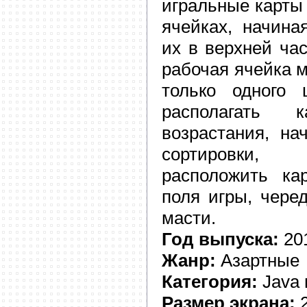
игральные карты 
ячейках, начина
их в верхней ча
рабочая ячейка 
только одного 
располагать
возрастания, на
сортировки,
расположить ка
поля игры, чере
масти.
Год выпуска:
20
Жанр:
Азартные
Категория:
Java 
Размер экрана:
2