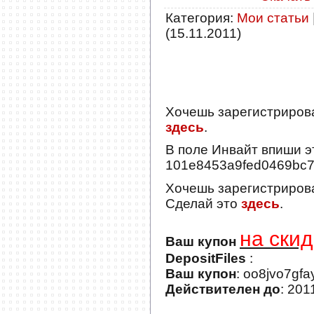
Категория
:
Мои статьи
(15.11.2011)
Хочешь зарегистриров
здесь
.
В поле
Инвайт
впиши э
101e8453a9fed0469bc
Хочешь зарегистриров
Сделай это
здесь
.
на скид
Ваш купон
DepositFiles
:
Ваш купон
: oo8jvo7gf
Действителен до
: 201