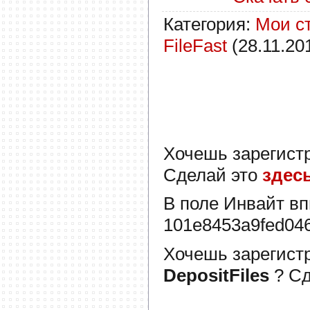
Категория
:
Мои с
FileFast
(28.11.20
Хочешь зарегист
Сделай это
здес
В поле
Инвайт
вп
101e8453a9fed04
Хочешь зарегист
DepositFiles
? С