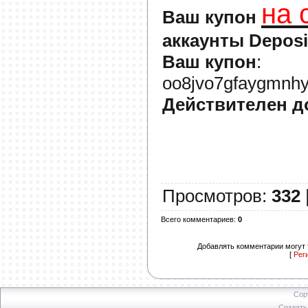
на 
Ваш купон
аккаунты Deposi
Ваш купон
:
oo8jvo7gfaygmnhy
Действителен д
Просмотров
:
332
Всего комментариев
:
0
Добавлять комментарии могут 
[
Рег
Cop
Создат