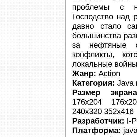
проблемы с н
Господство над 
давно стало са
большинства раз
за нефтяные с
конфликты, кот
локальные войны
Жанр:
Action
Категория:
Java 
Размер экрана
176x204 176x2
240x320 352x416
Разработчик:
I-P
Платформа:
jav