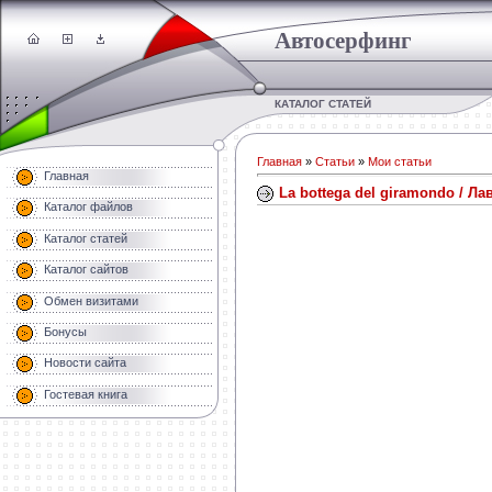
Автосерфинг
КАТАЛОГ СТАТЕЙ
Главная
»
Статьи
»
Мои статьи
Главная
La bottega del giramondo / Ла
Каталог файлов
Каталог статей
Каталог сайтов
Обмен визитами
Бонусы
Новости сайта
Гостевая книга