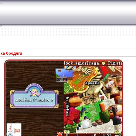
вка бродяги