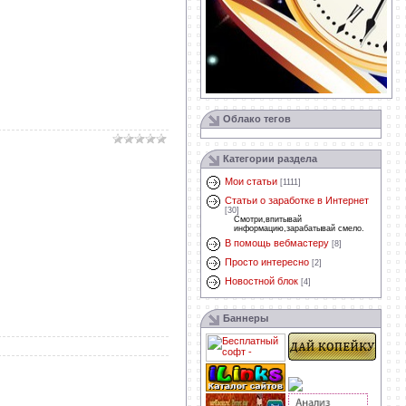
Облако тегов
Категории раздела
Мои статьи
[1111]
Статьи о заработке в Интернет
[30]
Смотри,впитывай
информацию,зарабатывай смело.
В помощь вебмастеру
[8]
Просто интересно
[2]
Новостной блок
[4]
Баннеры