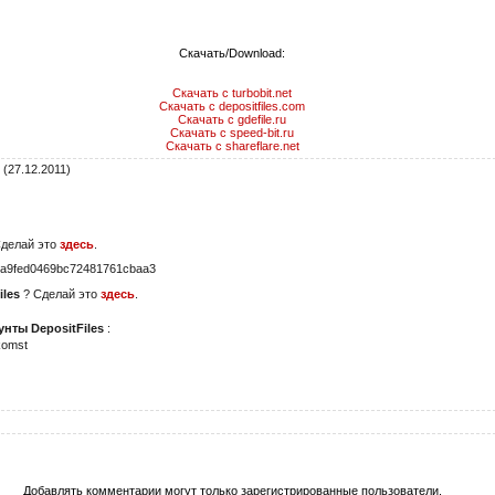
Скачать/Download:
Скачать с turbobit.net
Скачать с depositfiles.com
Скачать с gdefile.ru
Скачать с speed-bit.ru
Скачать с shareflare.net
(27.12.2011)
Сделай это
здесь
.
a9fed0469bc72481761cbaa3
iles
? Сделай это
здесь
.
нты DepositFiles
:
komst
Добавлять комментарии могут только зарегистрированные пользователи.