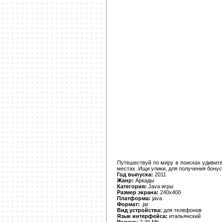
Путешествуй по миру в поисках удивите
местах. Ищи улики, для получения бонус
Год выпуска:
2011
Жанр:
Аркады
Категория:
Java игры
Размер экрана:
240х400
Платформа:
java
Формат:
.jar
Вид устройства:
для телефонов
Язык интерфейса:
итальянский
Размер:
2,49 Mb