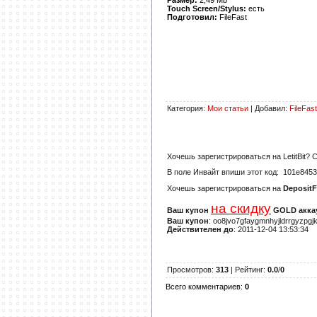
Touch Screen/Stylus:
есть
Подготовил:
FileFast
Категория
:
Мои статьи
|
Добавил
:
FileFast
Хочешь зарегистрироваться на
LetitBit
? 
В поле
Инвайт
впиши этот код:
101e8453
Хочешь зарегистрироваться на
DepositF
на скидку
Ваш купон
GOLD аккау
Ваш купон
: oo8jvo7gfaygmnhyjldrrgyzpgj
Действителен до
: 2011-12-04 13:53:34
Просмотров
:
313
|
Рейтинг
:
0.0
/
0
Всего комментариев
:
0