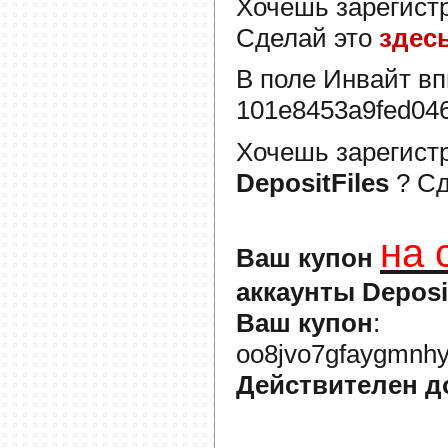
Хочешь зарегист
Сделай это
здес
В поле
Инвайт
вп
101e8453a9fed04
Хочешь зарегист
DepositFiles
? С
на 
Ваш купон
аккаунты Deposi
Ваш купон
:
oo8jvo7gfaygmnhy
Действителен д