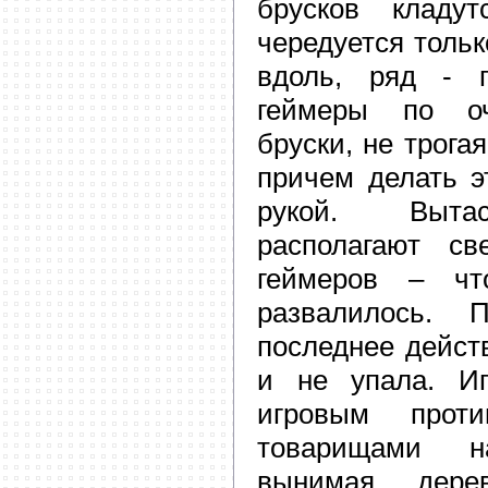
брусков кладут
чередуется тольк
вдоль, ряд - п
геймеры по оч
бруски, не трога
причем делать э
рукой. Выта
располагают св
геймеров – чт
развалилось. 
последнее дейст
и не упала. И
игровым прот
товарищами 
вынимая дере