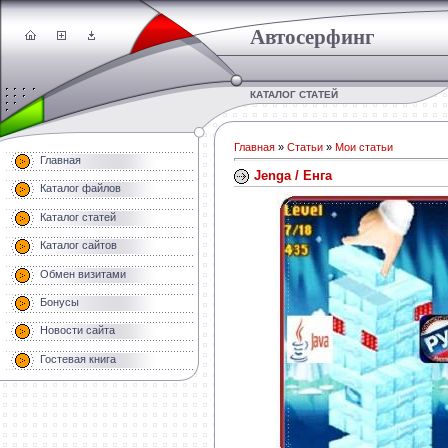
Автосерфинг
КАТАЛОГ СТАТЕЙ
Главная
»
Статьи
»
Мои статьи
Главная
Jenga / Енга
Каталог файлов
Каталог статей
Каталог сайтов
Обмен визитами
Бонусы
Новости сайта
Гостевая книга