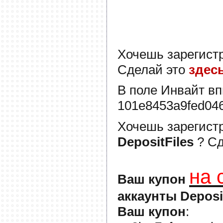
Хочешь зарегист
Сделай это
здес
В поле
Инвайт
вп
101e8453a9fed04
Хочешь зарегист
DepositFiles
? С
на 
Ваш купон
аккаунты Deposi
Ваш купон
: