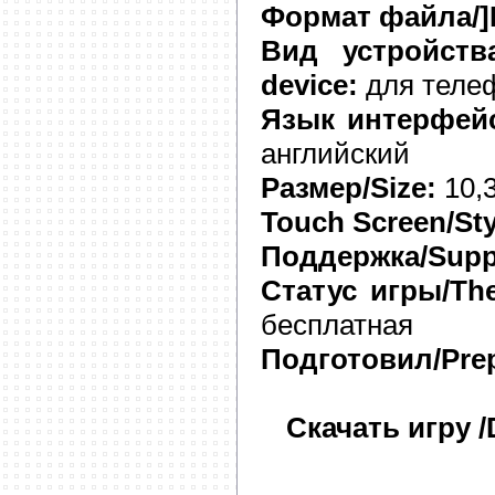
Формат файла/]F
Вид устройства
device:
для теле
Язык интерфейса
английский
Размер/Size:
10,
Touch Screen/Sty
Поддержка/Supp
Статус игры/The
бесплатная
Подготовил/Prep
Скачать игру 