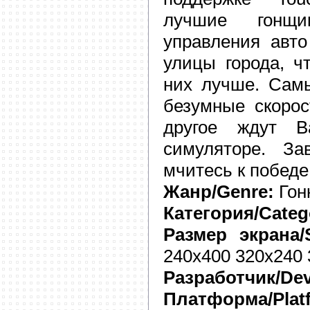
лучшие гонщи
управления авто
улицы города, ч
них лучше. Сам
безумные скорос
другое ждут 
симуляторе. З
мчитесь к победе
Жанр/Genre:
Гонк
Категория/Categ
Размер экрана/S
240x400 320x240 
Разработчик/Dev
Платформа/Plat