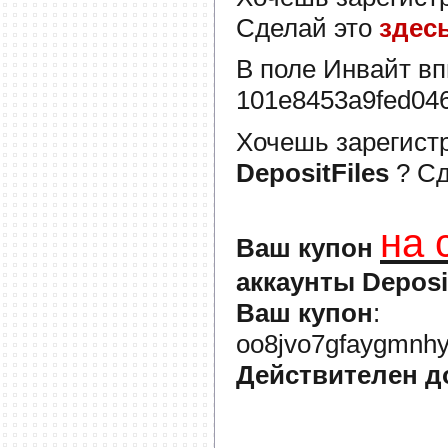
Сделай это
здес
В поле
Инвайт
вп
101e8453a9fed04
Хочешь зарегист
DepositFiles
? С
на 
Ваш купон
аккаунты Deposi
Ваш купон
:
oo8jvo7gfaygmnhy
Действителен д