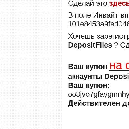
Сделай это
здес
В поле
Инвайт
вп
101e8453a9fed04
Хочешь зарегист
DepositFiles
? С
на 
Ваш купон
аккаунты Deposi
Ваш купон
:
oo8jvo7gfaygmnhy
Действителен д