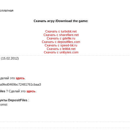
сплатная
Скачать игру /Download the game:
Скачать с turbobit.net
Скачать с shareflare.net
Скачать с gdefile.ru
Скачать с depositfiles.com
Скачать с speed-bit.ru
Скачать с letitbit.net
Скачать с unibytes.com
(15.02.2012)
Сделай это
здесь
.
a9fed0469bc72481761cbaa3
iles
? Сделай это
здесь
.
нты DepositFiles
:
komst