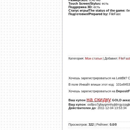
Touch Screen/Stylus:
есть
Поддержка 3D:
есть
Статус игры/The status of the game:
бе
Подготовил/Prepared by:
FileFast
Категория
:
Мои статьи
|
Добавил
:
FileFast
Хочешь зарегистрироваться на
LetitBit
? 
В поле
Инвайт
впиши этот код:
101e8453
Хочешь зарегистрироваться на
DepositF
на скидку
Ваш купон
GOLD аккау
Ваш купон
: oo8jvo7gfaygmnhyjldrrgyzpgj
Действителен до
: 2011-12-04 13:53:34
Просмотров
:
322
|
Рейтинг
:
0.0
/
0