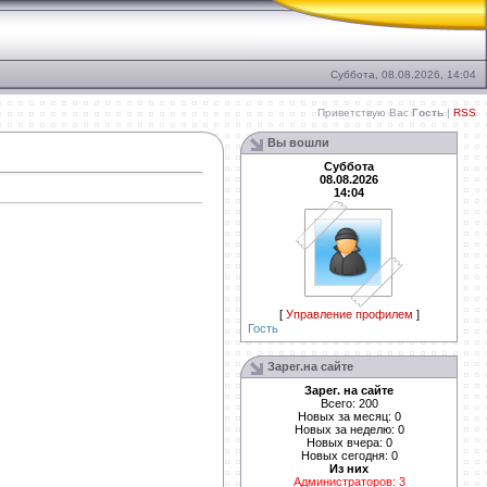
Суббота, 08.08.2026, 14:04
Приветствую Вас
Гость
|
RSS
Вы вошли
Суббота
08.08.2026
14:04
[
Управление профилем
]
Гость
Зарег.на сайте
Зарег. на сайте
Всего: 200
Новых за месяц: 0
Новых за неделю: 0
Новых вчера: 0
Новых сегодня: 0
Из них
Администраторов: 3