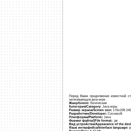
Перед Вами продолжение известной ст
затягивающую java-игрe.
Жанр/Genre:
Логические
Категория/Category:
Java игры
Размер экрана/Screen size:
176x208 240
Разработчик/Developer:
Cocoasoft
Платформа/Platform:
Java
Формат файла/]File format:
.jar
Вид устройства/Appearance of the devi
Язык интерфейса/Interface language:
р
Размер/Size:
8,40 Mb