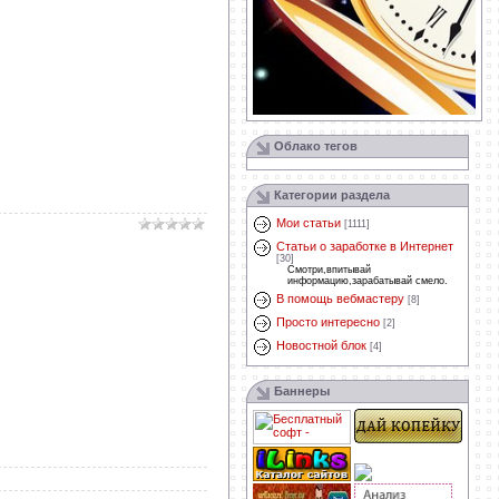
Облако тегов
Категории раздела
Мои статьи
[1111]
Статьи о заработке в Интернет
[30]
Смотри,впитывай
информацию,зарабатывай смело.
В помощь вебмастеру
[8]
Просто интересно
[2]
Новостной блок
[4]
Баннеры