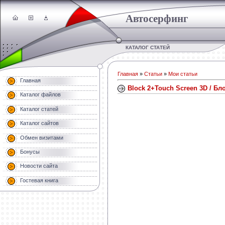
Автосерфинг
КАТАЛОГ СТАТЕЙ
Главная
»
Статьи
»
Мои статьи
Главная
Block 2+Touch Screen 3D / Бло
Каталог файлов
Каталог статей
Каталог сайтов
Обмен визитами
Бонусы
Новости сайта
Гостевая книга