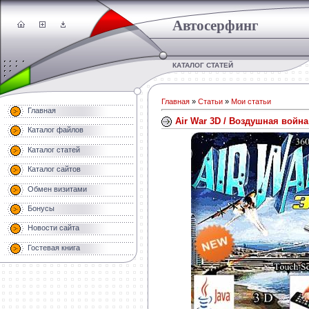
Автосерфинг
КАТАЛОГ СТАТЕЙ
Главная
»
Статьи
»
Мои статьи
Главная
Air War 3D / Воздушная война
Каталог файлов
Каталог статей
Каталог сайтов
Обмен визитами
Бонусы
Новости сайта
Гостевая книга