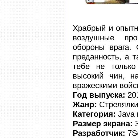
Храбрый и опытн
воздушные пр
обороны врага. 
преданность, а 
тебе не только
высокий чин, н
вражескими войс
Год выпуска:
20
Жанр:
Стрелялк
Категория:
Java 
Размер экрана:
3
Разработчик:
7S