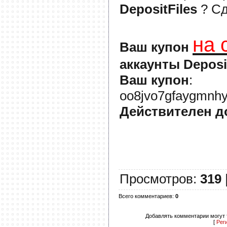
DepositFiles
? С
на 
Ваш купон
аккаунты Deposi
Ваш купон
:
oo8jvo7gfaygmnhy
Действителен д
Просмотров
:
319
Всего комментариев
:
0
Добавлять комментарии могут 
[
Рег