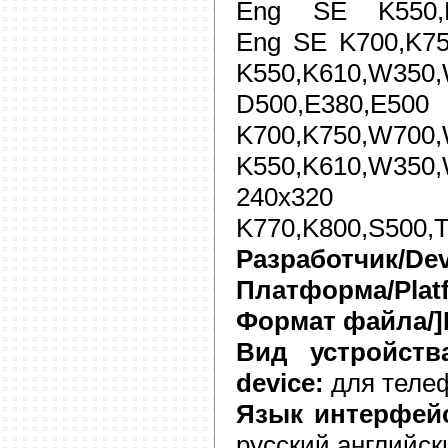
Eng SE K550,K
Eng SE K700,K7
K550,K610,W350
D500,E380
K700,K750,W
K550,K610,W350,
240x3
K770,K800,S500,
Разработчик/Dev
Платформа/Plat
Формат файла/]F
Вид устройства
device:
для теле
Язык интерфейса
русский английск