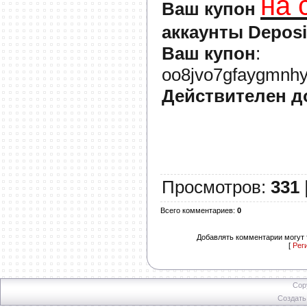
на 
Ваш купон
аккаунты Deposi
Ваш купон
:
oo8jvo7gfaygmnhy
Действителен д
Просмотров
:
331
Всего комментариев
:
0
Добавлять комментарии могут 
[
Рег
Cop
Создат