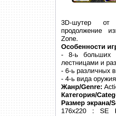
3D-шутер от
продолжение из
Zone.
Особенности иг
- 8-ь больших 
лестницами и ра
- 6-ь различных в
- 4-ь вида оружия
Жанр/Genre:
Acti
Категория/Categ
Размер экрана/Sc
176x220 : SE K