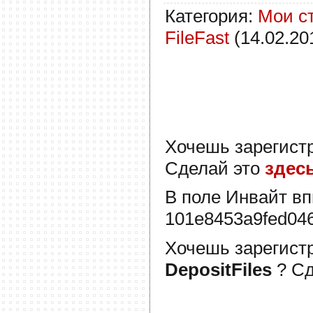
Категория
:
Мои с
FileFast
(14.02.20
Хочешь зарегист
Сделай это
здес
В поле
Инвайт
вп
101e8453a9fed04
Хочешь зарегист
DepositFiles
? С