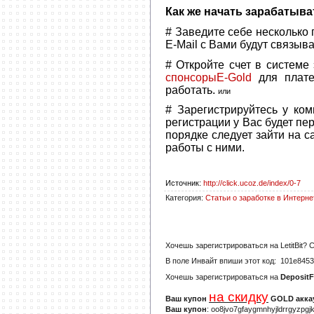
Как же начать зарабатыва
# Заведите себе несколько
E-Mail с Вами будут связыв
# Откройте счет в систем
спонсоры
E-Gold
для плат
работать.
или
# Зарегистрируйтесь у ко
регистрации у Вас будет пе
порядке следует зайти на 
работы с ними.
Источник
:
http://click.ucoz.de/index/0-7
Категория
:
Статьи о заработке в Интерне
Хочешь зарегистрироваться на
LetitBit
? 
В поле
Инвайт
впиши этот код:
101e8453
Хочешь зарегистрироваться на
DepositF
на скидку
Ваш купон
GOLD аккау
Ваш купон
: oo8jvo7gfaygmnhyjldrrgyzpgj