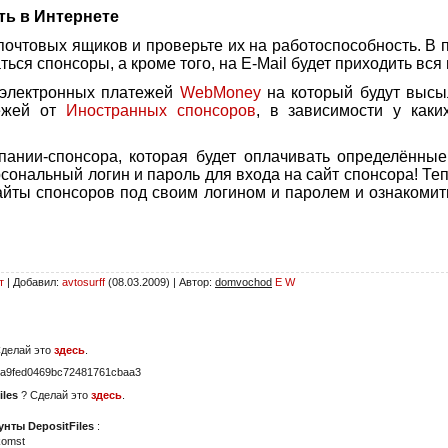
ть в Интернете
 почтовых ящиков и проверьте их на работоспособность. В
аться спонсоры, а кроме того, на E-Mail будет приходить в
е электронных платежей
WebMoney
на который будут высы
ежей от
Иностранных спонсоров
, в зависимости у как
мпании-спонсора, которая будет оплачивать определённы
рсональный логин и пароль для входа на сайт спонсора! Те
сайты спонсоров под своим логином и паролем и ознакоми
т
|
Добавил
:
avtosurff
(08.03.2009) |
Автор
:
domvochod
E
W
Сделай это
здесь
.
a9fed0469bc72481761cbaa3
iles
? Сделай это
здесь
.
нты DepositFiles
:
komst