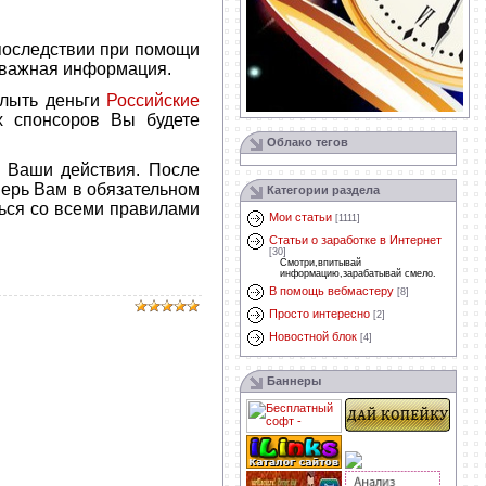
 последствии при помощи
ся важная информация.
лыть деньги
Российские
их спонсоров Вы будете
Облако тегов
е Ваши действия. После
перь Вам в обязательном
Категории раздела
ться со всеми правилами
Мои статьи
[1111]
Статьи о заработке в Интернет
[30]
Смотри,впитывай
информацию,зарабатывай смело.
В помощь вебмастеру
[8]
Просто интересно
[2]
Новостной блок
[4]
Баннеры