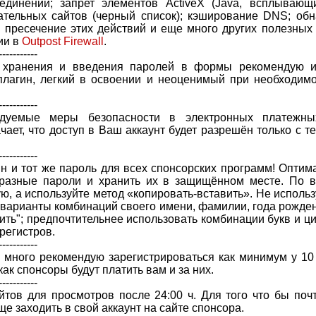
динении; запрет элементов ActiveX (Java, всплывающие
лательных сайтов (черный список); кэширование DNS; об
 пресечение этих действий и еще много других полезных
ии в
Outpost Firewall
.
-----------
, хранения и введения паролей в формы рекомендую и
плагин, легкий в освоении и неоценимый при необходимо
-----------
ндуемые меры безопасности в электронных платежных
ачает, что доступ в Ваш аккаунт будет разрешён только с 
-----------
ин и тот же пароль для всех спонсорских программ! Оптим
разные пароли и хранить их в защищённом месте. По в
ю, а используйте метод «копировать-вставить». Не использ
 варианты комбинаций своего имени, фамилии, года рождения
лить"; предпочтительнее использовать комбинации букв и 
регистров.
-----------
ь много рекомендую зарегистрироваться как минимум у 1
ак спонсоры будут платить вам и за них.
-----------
йтов для просмотров после 24:00 ч. Для того что бы по
е заходить в свой аккаунт на сайте спонсора.