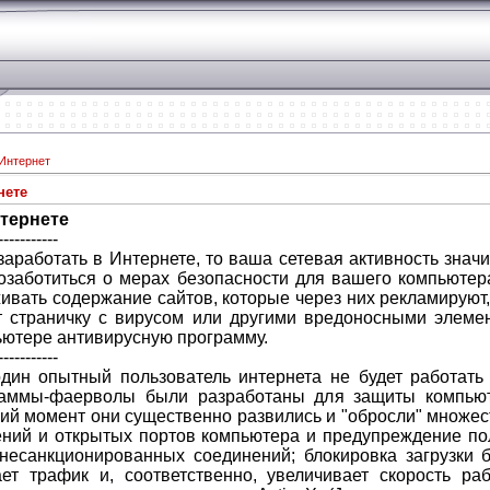
 Интернет
нете
нтернете
-----------
аработать в Интернете, то ваша сетевая активность знач
озаботиться о мерах безопасности для вашего компьютер
ивать содержание сайтов, которые через них рекламируют,
т страничку с вирусом или другими вредоносными элемен
ьютере антивирусную программу.
-----------
дин опытный пользователь интернета не будет работать 
ограммы-фаерволы были разработаны для защиты компьют
шний момент они существенно развились и "обросли" множе
ений и открытых портов компьютера и предупреждение по
 несанкционированных соединений; блокировка загрузки 
ет трафик и, соответственно, увеличивает скорость р