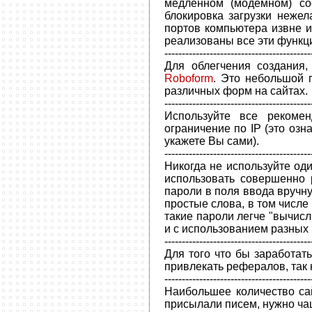
медленном (модемном) сое
блокировка загрузки неже
портов компьютера извне и
реализованы все эти функц
------------------------------------------
Для облегчения создания
Roboform
. Это небольшой 
различных форм на сайтах.
------------------------------------------
Используйте все рекоме
ограничение по IP (это озн
укажете Вы сами).
------------------------------------------
Никогда не используйте од
использовать совершенно 
пароли в поля ввода вручну
простые слова, в том числе
такие пароли легче "вычис
и с использованием разных 
------------------------------------------
Для того что бы заработат
привлекать рефералов, так к
------------------------------------------
Наибольшее количество са
присылали писем, нужно чащ