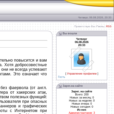
Четверг, 06.08.2026, 20:33
Приветствую Вас
Гость
|
RSS
Вы вошли
Четверг
06.08.2026
20:33
ительно повысится и вам
а. Хотя добросовестные
 они не всегда успевают
тами. Это означает что
[
Управление профилем
]
Гость
Зарег.на сайте
без фаервола (от англ.
Зарег. на сайте
ера от хакерских атак,
Всего: 200
ством полезных функций:
Новых за месяц: 0
Новых за неделю: 0
льзователя при опасных
Новых вчера: 0
баннеров и графических
Новых сегодня: 0
Из них
аботы с Интернетом при
Администраторов: 3