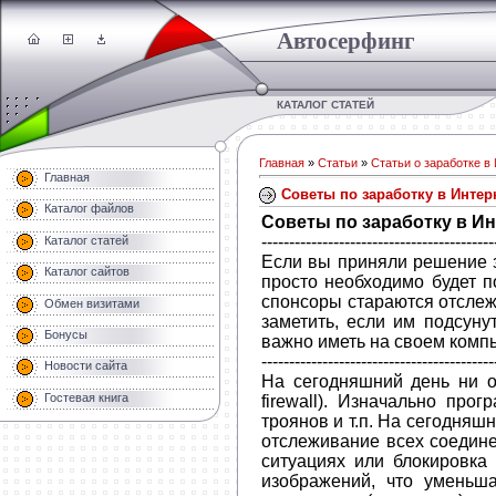
Автосерфинг
КАТАЛОГ СТАТЕЙ
Главная
»
Статьи
»
Статьи о заработке в
Главная
Советы по заработку в Интер
Каталог файлов
Советы по заработку в И
------------------------------------------
Каталог статей
Если вы приняли решение з
Каталог сайтов
просто необходимо будет п
спонсоры стараются отслеж
Обмен визитами
заметить, если им подсуну
Бонусы
важно иметь на своем комп
------------------------------------------
Новости сайта
На сегодняшний день ни о
Гостевая книга
firewall). Изначально пр
троянов и т.п. На сегодня
отслеживание всех соедин
ситуациях или блокировка
изображений, что уменьша