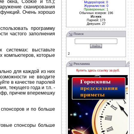
 окна, Cookie и т.п.);
Модераторов: 0
Журналистов: 0
наружение сканирования
Проверенных: 1
 функций. Очень хорошо
Обычных юзеров: 196
Из них
Парней: 173
Девушек: 27
спользовать программу
сти частого заполнения
Поиск
 системах: выставьте
2
тех компьютеров, которые
Рекламма
Купить здесь ссылку за
руб.
ально для каждой из них
озможности не вводите
уйте в качестве паролей
, текущего года и т.п. -
цифр, причем вперемешку
0 спонсоров и по больше
чтовые спонсоры больше