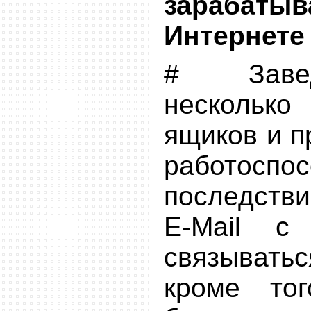
зараба
Интернете
# Заве
несколь
ящиков и п
работосп
последств
E-Mail с
связыватьс
кроме тог