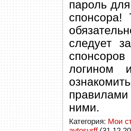
пароль для
спонсора!
обязател
следует з
спонсоро
логином 
ознакомит
правила
ними.
Категория
:
Мои с
avtosurff
(31.12.20