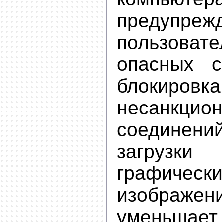
предупреж
пользов
опасных с
блокировка
несанкцио
соединени
загрузки
графически
изображ
уменьшае