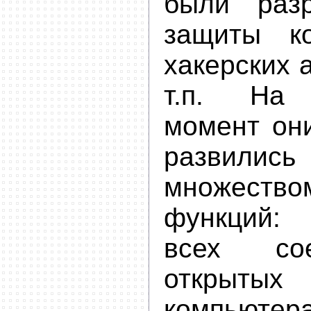
были раз
защиты к
хакерских а
т.п. На 
момент он
развились
множеств
функций: 
всех со
открыт
компь