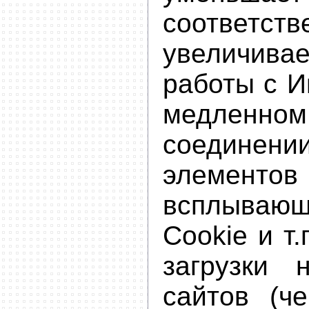
соответств
увеличив
работы с И
медленно
соедине
элементов 
всплыва
Cookie и т.
загрузки 
сайтов (че