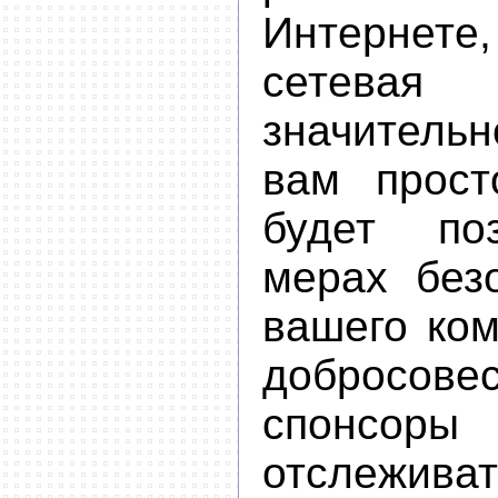
Интерне
сетевая
значительн
вам прост
будет по
мерах без
вашего ком
добросове
спонсор
отслежива