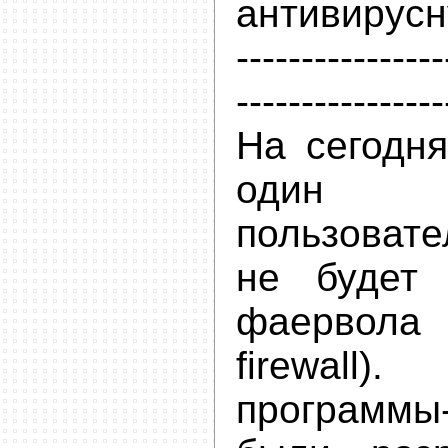
антивирусн
----------------
----------------
На сегодн
один 
пользоват
не будет 
фаервол
firewall)
программы