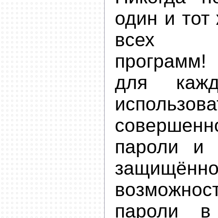
один и тот
всех сп
программ
для каж
использова
соверше
пароли и 
защищённ
возможнос
пароли в