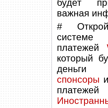
будет пр
важная ин
# Откро
системе 
платежей
который б
день
спонсоры
и
плат
Иностранн