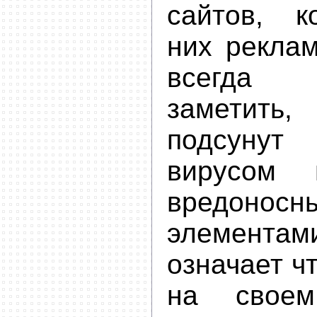
сайтов, к
них реклам
всегда
заметит
подсунут
вирусом 
вредоносн
элемен
означает ч
на своем