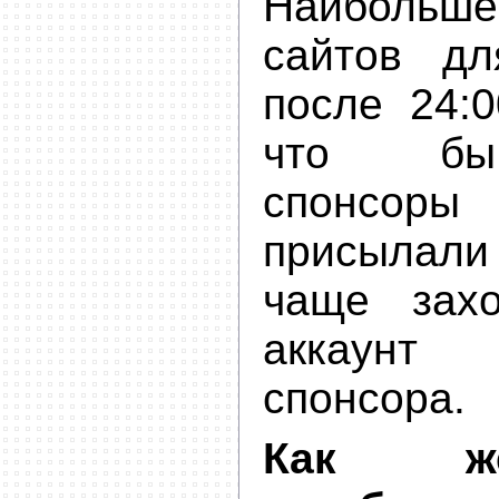
Наибольше
сайтов дл
после 24:0
что бы
спонсо
присылали
чаще зах
аккаунт
спонсора.
Как ж