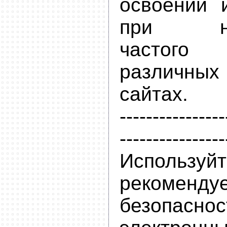
освоении 
при нео
частого
различн
сайтах.
----------------
----------------
Исполь
рекомен
безопа