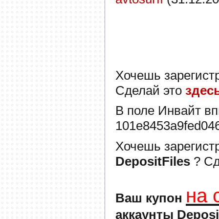
Хочешь зарегист
Сделай это
здес
В поле
Инвайт
вп
101e8453a9fed04
Хочешь зарегист
DepositFiles
? С
на 
Ваш купон
аккаунты Deposi