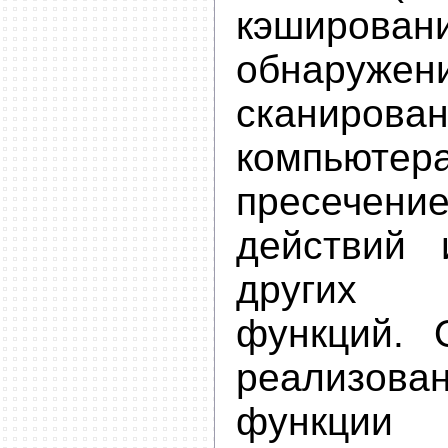
кэширов
обнаружен
сканиров
компьют
пресеч
действий
других
функций. 
реализов
функц