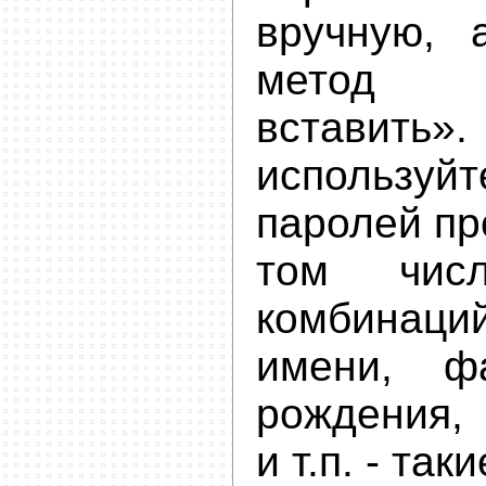
вручную, 
метод «
встав
используй
паролей пр
том чис
комбина
имени, ф
рождения, 
и т.п. - та