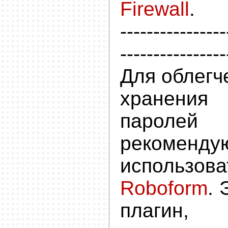
Firewall
.
----------------
----------------
Для облегч
хранения
пароле
рекоменду
использов
Roboform
.
плагин,