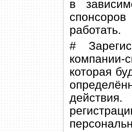
в зависим
спонсоро
работать.
# Зарегис
компании-с
которая бу
определ
действ
регистраци
персонал