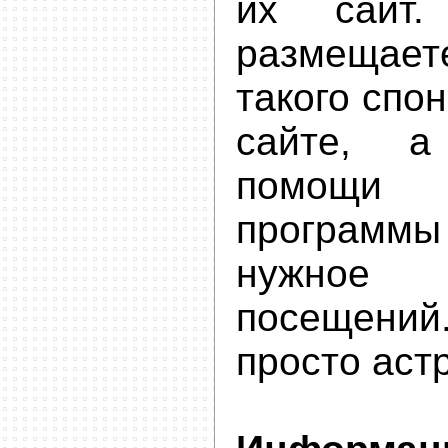
их сайт
размеща
такого спон
сайте, 
помощ
программы
нужное 
посещен
просто аст