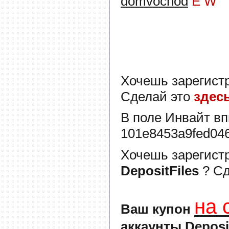
domvochod
E
W
Хочешь зарегист
Сделай это
здес
В поле
Инвайт
вп
101e8453a9fed04
Хочешь зарегист
DepositFiles
? С
на 
Ваш купон
аккаунты Deposi