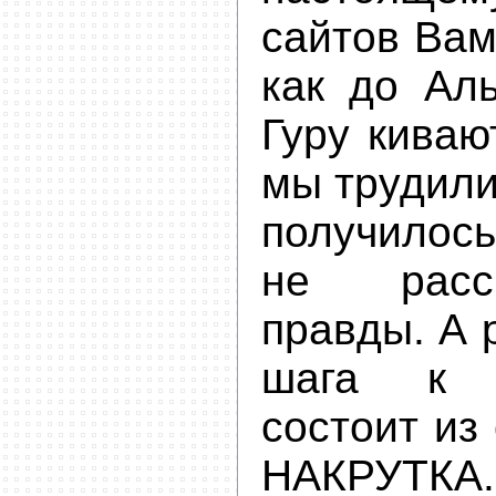
сайтов Вам
как до Ал
Гуру киваю
мы трудилис
получилось
не расс
правды. А 
шага к п
состоит из 
НАКРУТКА