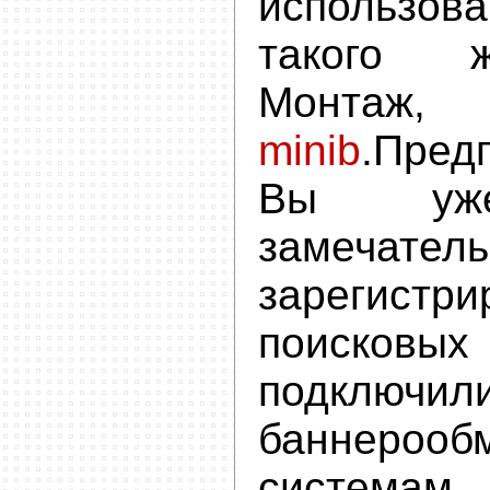
использова
такого 
Монта
minib
.Пред
Вы уже
замечатель
зарегистр
поисков
подклю
баннерооб
система