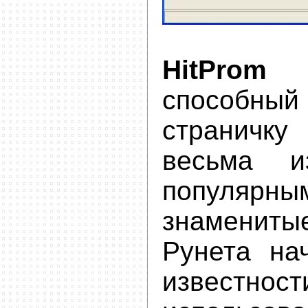
HitProm
-
способный
странич
весьма и
популяр
знамени
Рунета на
извес