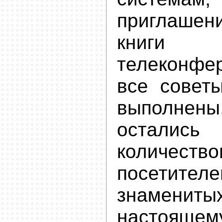
приглашен
кни
телеконфе
все совет
выполнены
осталис
количество
посети
знамен
настоящем