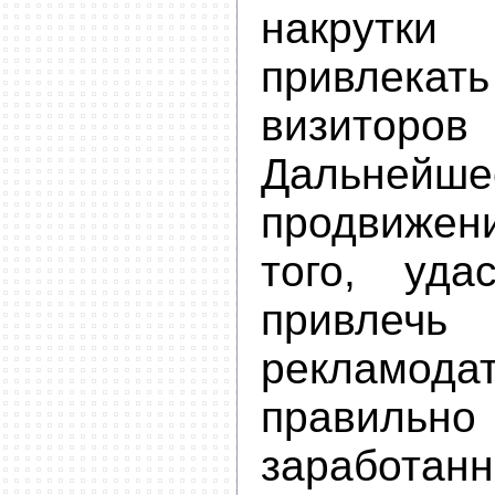
накрутк
привлек
визитор
Дальнейше
продвижен
того, уд
привлечь
рекламодат
правиль
заработан