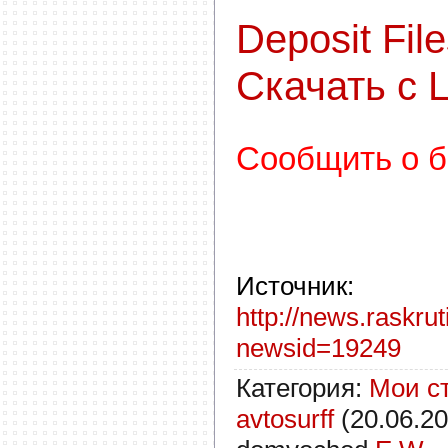
Deposit Fil
Скачать с Le
С
ообщить о б
Источник
:
http://news.raskrut
newsid=19249
Категория
:
Мои с
avtosurff
(20.06.20