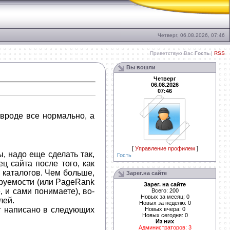
Четверг, 06.08.2026, 07:46
Приветствую Вас
Гость
|
RSS
Вы вошли
Четверг
06.08.2026
07:46
 вроде все нормально, а
[
Управление профилем
]
ы, надо еще сделать так,
Гость
ц сайта после того, как
и каталогов. Чем больше,
Зарег.на сайте
ируемости (или PageRank
Зарег. на сайте
, и сами понимаете), во-
Всего: 200
Новых за месяц: 0
лей.
Новых за неделю: 0
ет написано в следующих
Новых вчера: 0
Новых сегодня: 0
Из них
Администраторов: 3