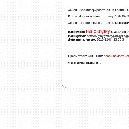
Хочешь зарегистрироваться на
LetitBit
? 
В поле
Инвайт
впиши этот код:
101e8453
Хочешь зарегистрироваться на
DepositF
на скидку
Ваш купон
GOLD аккау
Ваш купон
: oo8jvo7gfaygmnhyjldrrgyzpgj
Действителен до
: 2011-12-04 13:53:34
Просмотров
:
548
|
Теги
:
посещаемость с
Всего комментариев
:
0