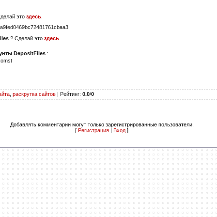
Сделай это
здесь
.
a9fed0469bc72481761cbaa3
iles
? Сделай это
здесь
.
нты DepositFiles
:
komst
айта
,
раскрутка сайтов
|
Рейтинг
:
0.0
/
0
Добавлять комментарии могут только зарегистрированные пользователи.
[
Регистрация
|
Вход
]