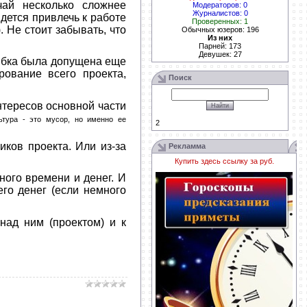
ай несколько сложнее
Модераторов: 0
Журналистов: 0
дется привлечь к работе
Проверенных: 1
 Не стоит забывать, что
Обычных юзеров: 196
Из них
Парней: 173
Девушек: 27
шибка была допущена еще
ование всего проекта,
Поиск
интересов основной части
ьтура - это мусор, но именно ее
2
иков проекта. Или из-за
Рекламма
Купить здесь ссылку за
руб.
ного времени и денег. И
го денег (если немного
над ним (проектом) и к