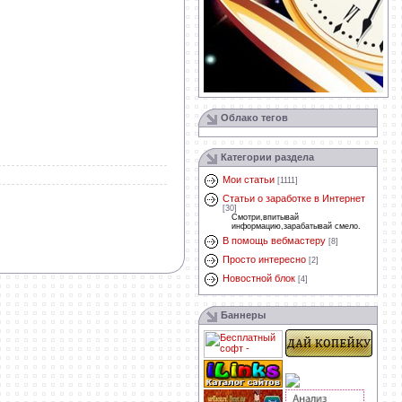
Облако тегов
Категории раздела
Мои статьи
[1111]
Статьи о заработке в Интернет
[30]
Смотри,впитывай
информацию,зарабатывай смело.
В помощь вебмастеру
[8]
Просто интересно
[2]
Новостной блок
[4]
Баннеры