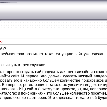
т?
айт?
вебмастеров возникает такая ситуация: сайт уже сделан,
зникнуть в трех случаях:
ло просто создать сайт, сделать для него дизайн и скрипт
найти сайт. И первое, что должен сделать каждый владеле
рировать его в как можно большем количестве поисковиков 
. Во-первых, регистрация в каталогах увеличит индекс цит
 называть ИЦ) сайта (почему это происходит, вы, наверное
каталогах и поисковиках - это большее количество посетите
то привлечение партнеров. Это отдельная тема, о ней буд