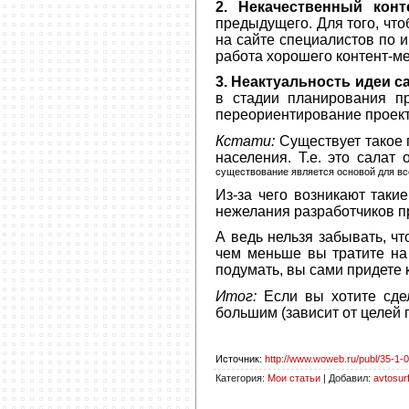
2. Некачественный конт
предыдущего. Для того, что
на сайте специалистов по 
работа хорошего контент-м
3. Неактуальность идеи са
в стадии планирования п
переориентирование проект
Кстати:
Существует такое п
населения. Т.е. это салат
существование является основой для вс
Из-за чего возникают такие
нежелания разработчиков пр
А ведь нельзя забывать, чт
чем меньше вы тратите на 
подумать, вы сами придете к
Итог:
Если вы хотите сдел
большим (зависит от целей 
Источник
:
http://www.woweb.ru/publ/35-1-
Категория
:
Мои статьи
|
Добавил
:
avtosurf