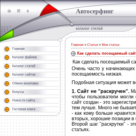
Автосерфинг
КАТАЛОГ СТАТЕЙ
Главная
»
Статьи
»
Мои статьи
Главная
Как сделать посещаемый сай
Каталог файлов
Как сделать посещаемый с
Каталог статей
Очень часто у начинающих 
посещаемость низкая.
Каталог сайтов
Подобная ситуация может во
Обмен визитами
1. Сайт не "раскручен".
Ма
Бонусы
чтобы пользователи могли 
Новости сайта
сайт создан - это зарегист
тем лучше. Много не бывает
Гостевая книга
- как кому больше нравится
вторых, хорошие позиции в 
Второй шаг "раскрутки" - э
статьях.