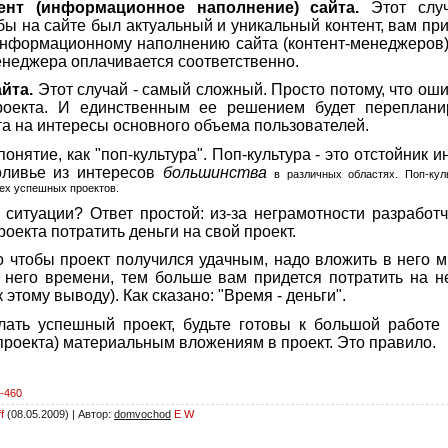
ент (информационное наполнение) сайта.
Этот случ
бы на сайте был актуальный и уникальный контент, вам при
информационному наполнению сайта (контент-менеджеров).
енеджера оплачивается соответственно.
йта.
Этот случай - самый сложный. Просто потому, что о
роекта. И единственным ее решением будет перепланир
а на интересы основного объема пользователей.
онятие, как "поп-культура". Поп-культура - это отстойник 
 оливье из интересов
большинства
в различных областях. Поп-кул
ех успешных проектов.
 ситуации? Ответ простой: из-за неграмотности разработч
оекта потратить деньги на свой проект.
о чтобы проект получился удачным, надо вложить в него м
него времени, тем больше вам придется потратить на не
 этому выводу). Как сказано: "Время - деньги".
ать успешный проект, будьте готовы к большой работе 
проекта) материальным вложениям в проект. Это правило.
0-460
f
(08.05.2009) |
Автор
:
domvochod
E
W