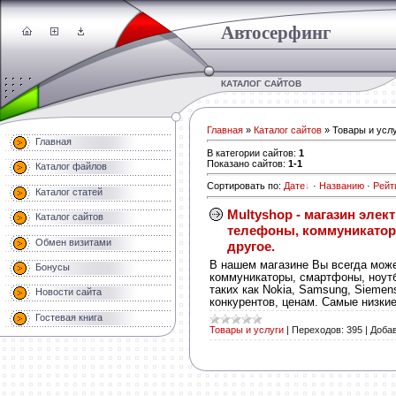
Автосерфинг
КАТАЛОГ САЙТОВ
Главная
»
Каталог сайтов
» Товары и усл
Главная
В категории сайтов
:
1
Показано сайтов
:
1-1
Каталог файлов
Сортировать по
:
Дате
·
Названию
·
Рейт
Каталог статей
Multyshop - магазин эле
Каталог сайтов
телефоны, коммуникатор
Обмен визитами
другое.
В нашем магазине Вы всегда мож
Бонусы
коммуникаторы, смартфоны, ноут
таких как Nokia, Samsung, Siemens
Новости сайта
конкурентов, ценам. Самые низкие
Гостевая книга
Товары и услуги
|
Переходов:
395
|
Добав