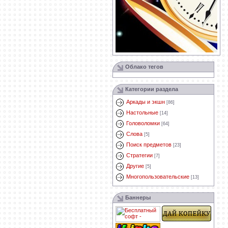
Облако тегов
Категории раздела
Аркады и экшн
[86]
Настольные
[14]
Головоломки
[64]
Слова
[5]
Поиск предметов
[23]
Стратегии
[7]
Другие
[5]
Многопользовательские
[13]
Баннеры