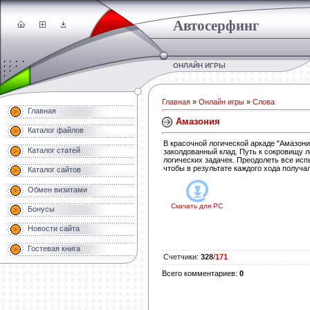
Автосерфинг
ОНЛАЙН ИГРЫ
Главная
»
Онлайн игры
»
Слова
Главная
Амазония
Каталог файлов
В красочной логической аркаде "Амазон
Каталог статей
заколдованный клад. Путь к сокровищу 
логических задачек. Преодолеть все ис
чтобы в результате каждого хода получа
Каталог сайтов
Обмен визитами
Скачать для
PC
Бонусы
Новости сайта
Гостевая книга
Счетчики
:
328
/
171
Всего комментариев
:
0