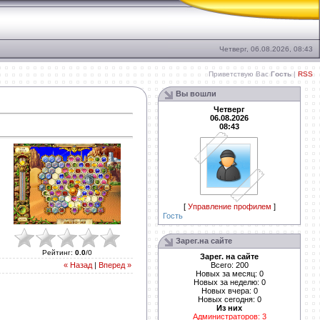
Четверг, 06.08.2026, 08:43
Приветствую Вас
Гость
|
RSS
Вы вошли
Четверг
06.08.2026
08:43
[
Управление профилем
]
Гость
Зарег.на сайте
Рейтинг
:
0.0
/
0
Зарег. на сайте
Всего: 200
« Назад
|
Вперед »
Новых за месяц: 0
Новых за неделю: 0
Новых вчера: 0
Новых сегодня: 0
Из них
Администраторов: 3