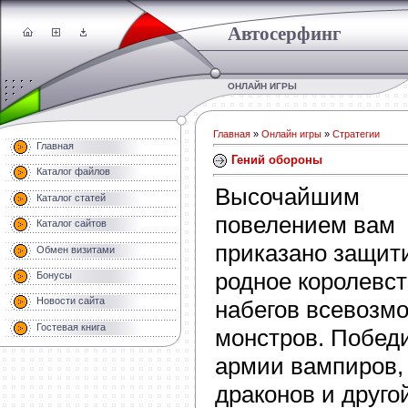
Автосерфинг
ОНЛАЙН ИГРЫ
Главная
»
Онлайн игры
»
Стратегии
Главная
Гений обороны
Каталог файлов
Высочайшим
Каталог статей
повелением вам
Каталог сайтов
приказано защит
Обмен визитами
родное королевст
Бонусы
Новости сайта
набегов всевозм
Гостевая книга
монстров. Побед
армии вампиров,
драконов и друго