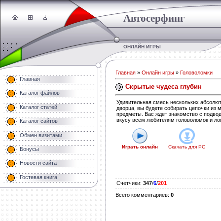
Автосерфинг
ОНЛАЙН ИГРЫ
Главная
»
Онлайн игры
»
Головоломки
Главная
Скрытые чудеса глубин
Каталог файлов
Удивительная смесь нескольких абсолют
Каталог статей
дворца, вы будете собирать цепочки из 
предметы. Вас ждет знакомство с подвод
вкусу всем любителям головоломок и лог
Каталог сайтов
Обмен визитами
Играть онлайн
Скачать для
PC
Бонусы
Новости сайта
Гостевая книга
Счетчики
:
347
/
6
/
201
Всего комментариев
:
0