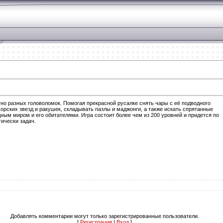
но разных головоломок. Помогая прекрасной русалке снять чары с её подводного
морских звезд и ракушек, складывать пазлы и маджонги, а также искать спрятанные
ным миром и его обитателями. Игра состоит более чем из 200 уровней и придется по
ически задач.
Добавлять комментарии могут только зарегистрированные пользователи.
[
Регистрация
|
Вход
]