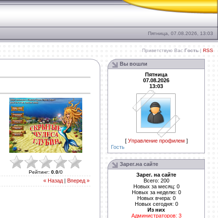
Пятница, 07.08.2026, 13:03
Приветствую Вас
Гость
|
RSS
Вы вошли
Пятница
07.08.2026
13:03
[
Управление профилем
]
Гость
Зарег.на сайте
Рейтинг
:
0.0
/
0
Зарег. на сайте
Всего: 200
« Назад
|
Вперед »
Новых за месяц: 0
Новых за неделю: 0
Новых вчера: 0
Новых сегодня: 0
Из них
Администраторов: 3