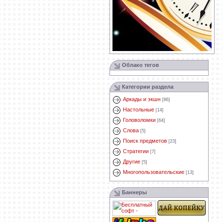
Облако тегов
Категории раздела
Аркады и экшн
[86]
Настольные
[14]
Головоломки
[64]
Слова
[5]
Поиск предметов
[23]
Стратегии
[7]
Другие
[5]
Многопользовательские
[13]
Баннеры