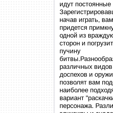
идут постоянные
Зарегистрировав
начав играть, ва
придется примкну
одной из вражду
сторон и погрузи
пучину
битвы.Разнообра
различных видов
доспехов и оруж
позволят вам по
наиболее подхо
вариант "раскачк
персонажа. Разл