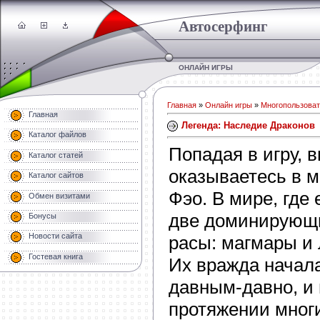
Автосерфинг
ОНЛАЙН ИГРЫ
Главная
»
Онлайн игры
»
Многопользоват
Главная
Легенда: Наследие Драконов
Каталог файлов
Попадая в игру, 
Каталог статей
оказываетесь в 
Каталог сайтов
Фэо. В мире, где 
Обмен визитами
две доминирующ
Бонусы
Новости сайта
расы: магмары и
Гостевая книга
Их вражда начал
давным-давно, и 
протяжении мног