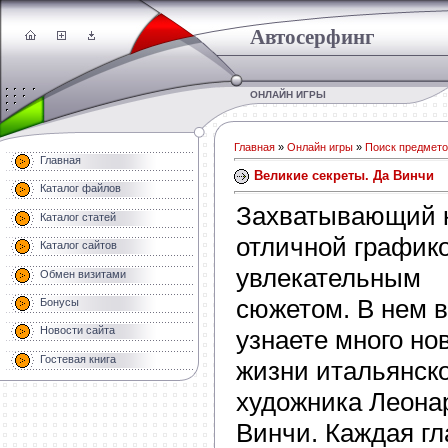
Автосерфинг
ОНЛАЙН ИГРЫ
Главная
»
Онлайн игры
»
Поиск предмет
Главная
Великие секреты. Да Винчи
Каталог файлов
Захватывающий к
Каталог статей
отличной график
Каталог сайтов
увлекательным
Обмен визитами
сюжетом. В нем 
Бонусы
Новости сайта
узнаете много нов
Гостевая книга
жизни итальянско
художника Леона
Винчи. Каждая гл