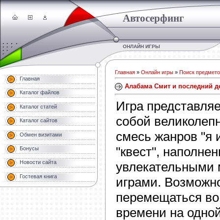
Автосерфинг
ОНЛАЙН ИГРЫ
Главная
»
Онлайн игры
»
Поиск предмет
Главная
Алабама Смит и последний д
Каталог файлов
Игра представляе
Каталог статей
собой великолеп
Каталог сайтов
смесь жанров "я 
Обмен визитами
"квест", наполне
Бонусы
Новости сайта
увлекательными 
Гостевая книга
играми. Возможн
перемещаться во
времени на одной