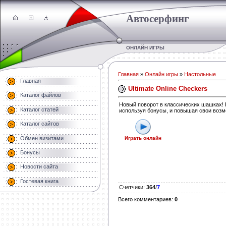
Автосерфинг
ОНЛАЙН ИГРЫ
Главная
»
Онлайн игры
»
Настольные
Главная
Ultimate Online Checkers
Каталог файлов
Новый поворот в классических шашках! Н
Каталог статей
используя бонусы, и повышая свои возм
Каталог сайтов
Обмен визитами
Играть онлайн
Бонусы
Новости сайта
Гостевая книга
Счетчики
:
364
/
7
Всего комментариев
:
0