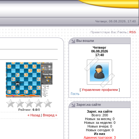
Четверг, 06.08.2026, 17:40
Приветствую Вас
Гость
|
RSS
Вы вошли
Четверг
06.08.2026
17:40
[
Управление профилем
]
Гость
Зарег.на сайте
Рейтинг
:
0.0
/
0
Зарег. на сайте
Всего: 200
« Назад
|
Вперед »
Новых за месяц: 0
Новых за неделю: 0
Новых вчера: 0
Новых сегодня: 0
Из них
Администраторов: 3