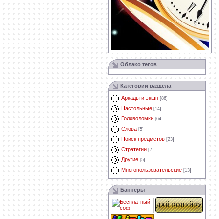
Облако тегов
Категории раздела
Аркады и экшн
[86]
Настольные
[14]
Головоломки
[64]
Слова
[5]
Поиск предметов
[23]
Стратегии
[7]
Другие
[5]
Многопользовательские
[13]
Баннеры