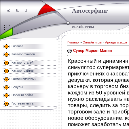
Автосерфинг
ОНЛАЙН ИГРЫ
Главная
»
Онлайн игры
»
Аркады и экшн
Главная
Супер-Маркет-Мания
Каталог файлов
Красочный и динамич
Каталог статей
симулятор супермаркет
Каталог сайтов
приключениях очарова
девушки, которая дела
Обмен визитами
карьеру в торговом биз
Бонусы
каждом из 50 уровней 
Новости сайта
нужно раскладывать на
Гостевая книга
товары, следить за пор
торговом зале и приоб
новое оборудование, к
поможет заработать м