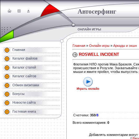
Автосерфинг
ОНЛАЙН ИГРЫ
Главная
»
Онлайн игры
»
Аркады и экшн
Главная
ROSWELL INCIDENT
Каталог файлов
Флотилия НЛО против Мака Бразеля. Сек
Каталог статей
происшествия в Розуэле. Захватывайте
мыши и жмите пробел, чтобы выпустить 
Каталог сайтов
Обмен визитами
Играть онлайн
Бонусы
Новости сайта
Гостевая книга
Счетчики
:
359
/
8
Всего комментариев
:
0
Добавлять комментарии могут 
[
Рег