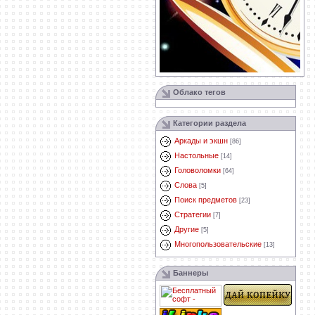
Облако тегов
Категории раздела
Аркады и экшн
[86]
Настольные
[14]
Головоломки
[64]
Слова
[5]
Поиск предметов
[23]
Стратегии
[7]
Другие
[5]
Многопользовательские
[13]
Баннеры