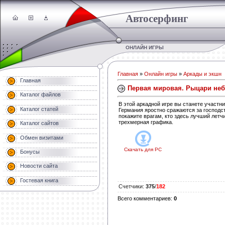
Автосерфинг
ОНЛАЙН ИГРЫ
Главная
»
Онлайн игры
»
Аркады и экшн
Главная
Первая мировая. Рыцари неб
Каталог файлов
В этой аркадной игре вы станете участн
Каталог статей
Германия яростно сражаются за господст
покажите врагам, кто здесь лучший летч
трехмерная графика.
Каталог сайтов
Обмен визитами
Скачать для
PC
Бонусы
Новости сайта
Гостевая книга
Счетчики
:
375
/
182
Всего комментариев
:
0