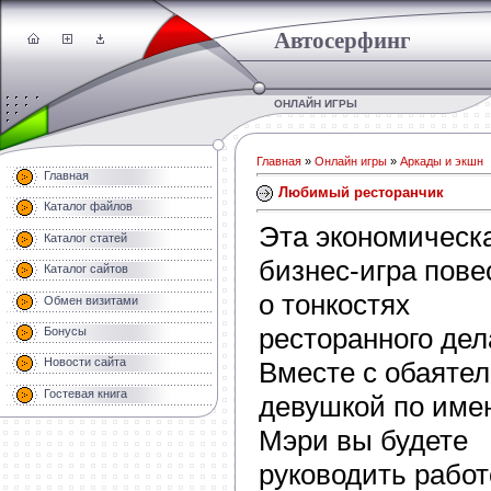
Автосерфинг
ОНЛАЙН ИГРЫ
Главная
»
Онлайн игры
»
Аркады и экшн
Главная
Любимый ресторанчик
Каталог файлов
Эта экономическ
Каталог статей
бизнес-игра пове
Каталог сайтов
о тонкостях
Обмен визитами
ресторанного дел
Бонусы
Новости сайта
Вместе с обаяте
Гостевая книга
девушкой по име
Мэри вы будете
руководить рабо