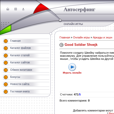
Автосерфинг
ОНЛАЙН ИГРЫ
Главная
»
Онлайн игры
»
Аркады и экшн
Главная
Good Soldier Shvejk
Каталог файлов
Помогите солдату Швейку набраться пив
Каталог статей
максимуму. Для управления пользуйтес
мыши , чтобы усадить Швейка на другой 
Каталог сайтов
Обмен визитами
Играть онлайн
Бонусы
Новости сайта
Гостевая книга
Счетчики
:
471
/
5
Всего комментариев
:
0
Добавлять комментарии могут 
[
Рег