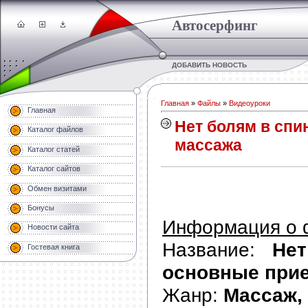
Автосерфинг
ДОБАВИТЬ НОВОСТЬ
Главная
»
Файлы
»
Видеоуроки
Главная
Нет болям в сп
Каталог файлов
массажа
Каталог статей
Каталог сайтов
Обмен визитами
Бонусы
Информация о 
Новости сайта
Название:
Не
Гостевая книга
основные при
Жанр:
Массаж,