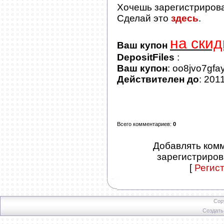
Хочешь зарегистриров
Сделай это
здесь
.
на скид
Ваш купон
DepositFiles
:
Ваш купон
: oo8jvo7gfa
Действителен до
: 201
Всего комментариев
:
0
Добавлять комм
зарегистриров
[
Регис
Cop
Создат