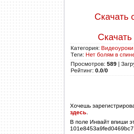
Скачать с
Скачать 
Категория
:
Видеоуроки
Теги
:
Нет болям в спин
Просмотров
:
589
|
Загр
Рейтинг
:
0.0
/
0
Хочешь зарегистриров
здесь
.
В поле
Инвайт
впиши эт
101e8453a9fed0469bc