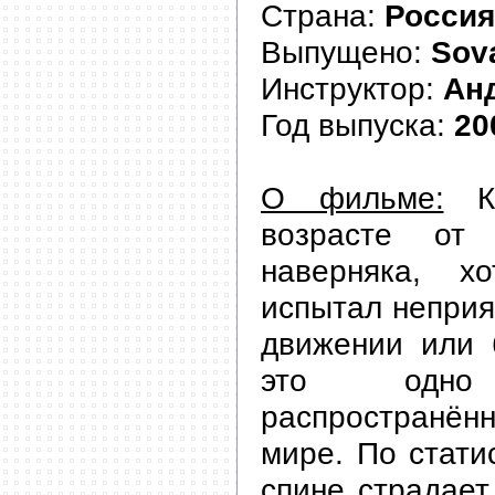
Страна:
Россия
Выпущено:
Sov
Инструктор:
Ан
Год выпуска:
20
О фильме:
Ка
возрасте от
наверняка, 
испытал непри
движении или 
это одн
распространён
мире. По статис
спине страдает