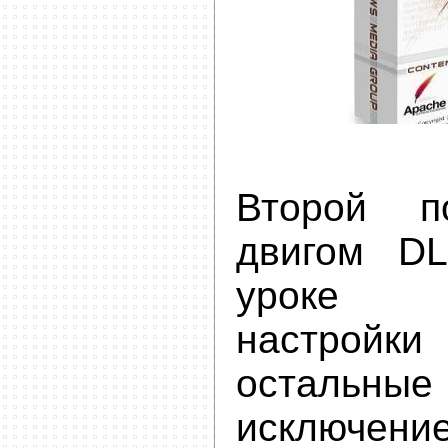
Второй 
двигом D
уроке р
настрой
остальные
исключе