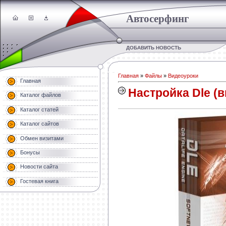
Автосерфинг
ДОБАВИТЬ НОВОСТЬ
Главная
»
Файлы
»
Видеоуроки
Главная
Настройка Dle (в
Каталог файлов
Каталог статей
Каталог сайтов
Обмен визитами
Бонусы
Новости сайта
Гостевая книга