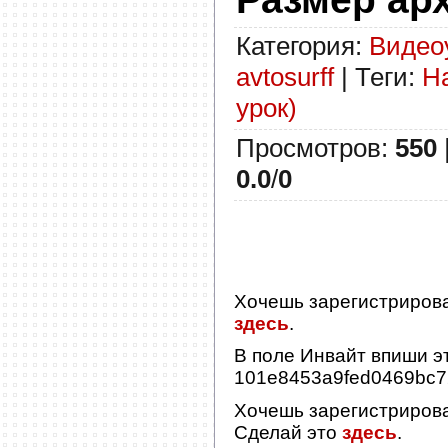
Категория
:
Видео
avtosurff
|
Теги
:
Н
урок)
Просмотров
:
550
0.0
/
0
Хочешь зарегистриров
здесь
.
В поле
Инвайт
впиши эт
101e8453a9fed0469bc
Хочешь зарегистриров
Сделай это
здесь
.