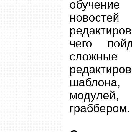
обучение
новос
редактиро
чего пой
сложны
редактиро
шаблона
модулей
граббером.