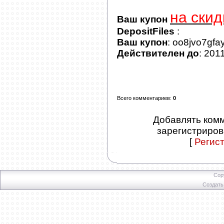
на скид
Ваш купон
DepositFiles
:
Ваш купон
: oo8jvo7gfa
Действителен до
: 201
Всего комментариев
:
0
Добавлять комм
зарегистриров
[
Регис
Cop
Создат