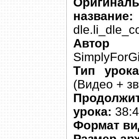
Оригинал
название:
dle.li_dle_c
Автор
SimplyForGi
Тип урока
(Видео + зв
Продолжи
урока:
38:4
Формат ви
Размер ар