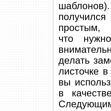
шаблон
получил
простым, 
что нужн
вниматель
делать зам
листочке в
вы использ
в качеств
Следующим