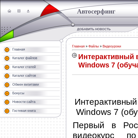
Автосерфинг
ДОБАВИТЬ НОВОСТЬ
Главная
»
Файлы
»
Видеоуроки
Главная
Интерактивный в
Каталог файлов
Windows 7 (обу
Каталог статей
Каталог сайтов
Обмен визитами
Бонусы
Интерактивный 
Новости сайта
Windows 7 (об
Гостевая книга
Первый в Рос
видеокурс п