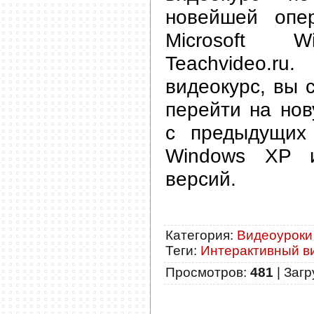
новейшей опе
Microsoft
Teachvideo
видеокурс, вы 
перейти на но
с предыдущих
Windows XP 
версий.
Категория
:
Видеоуроки
Теги
:
Интерактивный ви
Просмотров
:
481
|
Загр