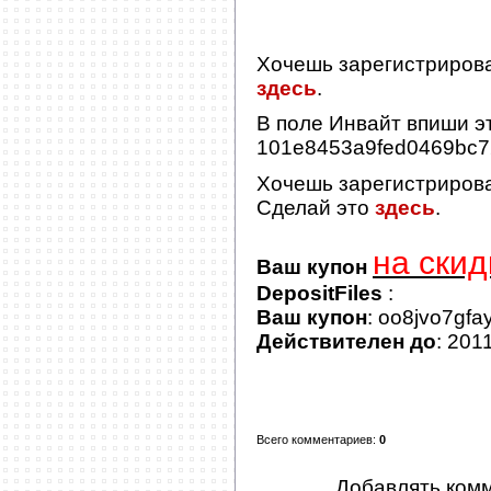
Хочешь зарегистриров
здесь
.
В поле
Инвайт
впиши эт
101e8453a9fed0469bc
Хочешь зарегистриров
Сделай это
здесь
.
на скид
Ваш купон
DepositFiles
:
Ваш купон
: oo8jvo7gfa
Действителен до
: 201
Всего комментариев
:
0
Добавлять комм