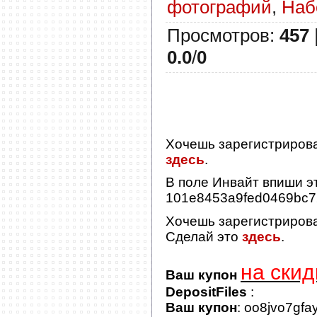
фотографий
,
Наб
Просмотров
:
457
0.0
/
0
Хочешь зарегистриров
здесь
.
В поле
Инвайт
впиши эт
101e8453a9fed0469bc
Хочешь зарегистриров
Сделай это
здесь
.
на скид
Ваш купон
DepositFiles
:
Ваш купон
: oo8jvo7gfa