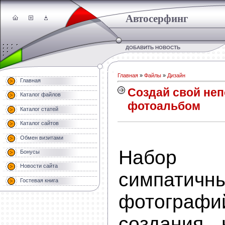
Автосерфинг
ДОБАВИТЬ НОВОСТЬ
Главная
»
Файлы
»
Дизайн
Главная
Создай свой не
Каталог файлов
фотоальбом
Каталог статей
Каталог сайтов
Обмен визитами
Набо
Бонусы
Новости сайта
симпатичн
Гостевая книга
фотогр
создания 