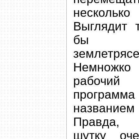
несколько
Выглядит т
бы на
землетрясе
Немножк
рабочи
прогр
название
Правда, 
шутку оч