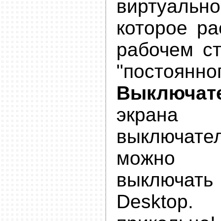
виртуальн
которое ра
рабочем ст
"постоянног
Выключат
экрана 
выключат
можно 
выключат
Deskto