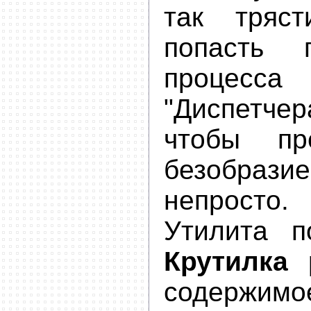
так тряс
попасть 
процесс
"Диспетч
чтобы пр
безобра
непросто.
Утилита п
Крутилка
р
содержимо