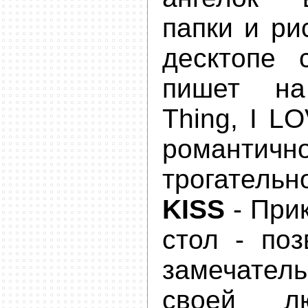
папки и ри
десктопе 
пишет н
Thing, I L
роман
трогательно
KISS
- При
стол - поз
замечател
своей л