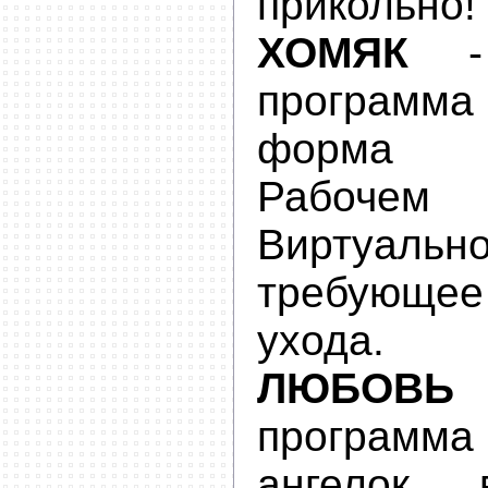
прикольно!
ХОМЯК
програм
форма 
Рабоче
Виртуальн
требующее
ухода.
ЛЮБОВ
программ
ангелок 