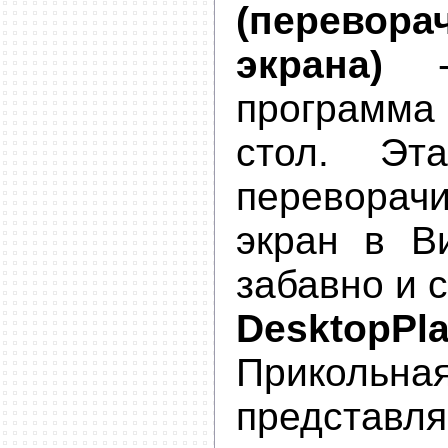
(перевора
экрана)
- 
программ
стол. Эт
перевор
экран в В
забавно и 
DesktopPl
Прикольн
предста