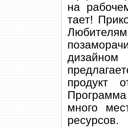
на рабоче
тает! Прико
Любителям
позамора
дизайном
предлагае
продукт о
Программа
много мес
ресурсов