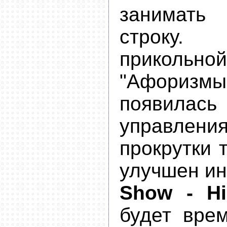
занимат
строку.
прикольн
"Афори
появилась
управлен
прокрутки т
улучшен ин
Show - Hi
будет вре