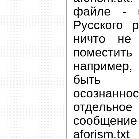
файле - 
Русского р
ничто не
помест
например,
быть 
осознанн
отдельно
сообщен
aforism