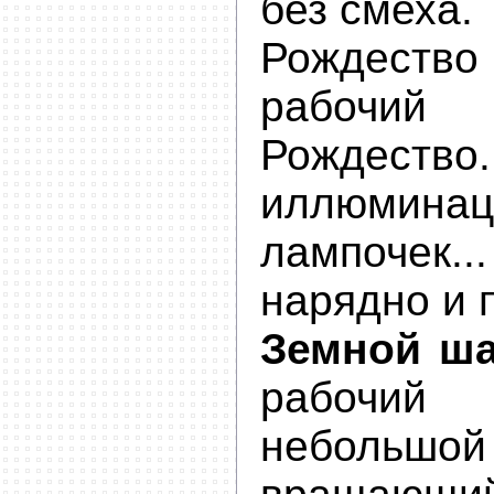
без смеха.
Рождество 
рабочи
Рождество.
иллюми
лампоче
нарядно и 
Земной ш
рабочи
небольшой