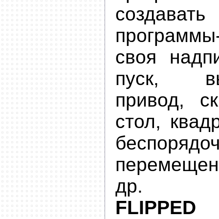
создав
программы
своя надп
пуск, вы
привод, с
стол, квад
беспорядо
перемещен
др.
FLIPPED