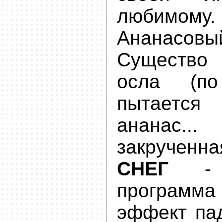
любимому.
Ананасов
Существо
осла (по
пытаетс
ананас..
закрученна
СНЕГ
- П
програм
эффект па