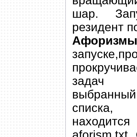
вращающ
шар. Зап
резидент п
Афори
запуске,пр
прокручив
задач 
выбранны
списка
находит
aforism.txt