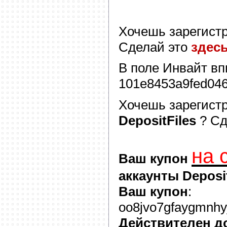
Хочешь зарегист
Сделай это
здес
В поле
Инвайт
вп
101e8453a9fed04
Хочешь зарегист
DepositFiles
? С
на 
Ваш купон
аккаунты Deposit
Ваш купон
:
oo8jvo7gfaygmnhyj
Действителен д