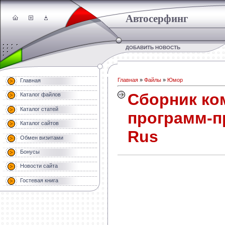
Автосерфинг
ДОБАВИТЬ НОВОСТЬ
Главная
»
Файлы
»
Юмор
Главная
Сборник к
Каталог файлов
Каталог статей
программ-п
Каталог сайтов
Rus
Обмен визитами
Бонусы
Новости сайта
Гостевая книга