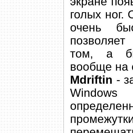
экране поя
голых ног.
очень бы
позволяет
том, а 
вообще на 
Mdriftin
- 
Windo
определен
промежу
переме