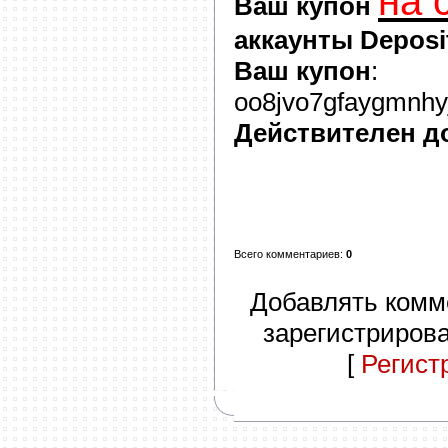
на 
Ваш купон
аккаунты Deposit
Ваш купон
:
oo8jvo7gfaygmnhyj
Действителен д
Всего комментариев
:
0
Добавлять комм
зарегистриров
[
Регист