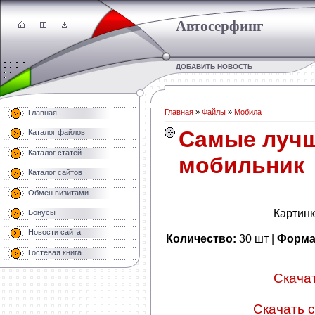
Автосерфинг
ДОБАВИТЬ НОВОСТЬ
Главная
»
Файлы
»
Мобила
Главная
Самые лучш
Каталог файлов
Каталог статей
мобильник
Каталог сайтов
Обмен визитами
Картинк
Бонусы
Новости сайта
Количество:
30 шт |
Форма
Гостевая книга
Скачать
Скачать с