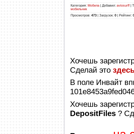
Категория
:
Мобила
|
Добавил
:
avtosurff
|
Т
мобильник
Просмотров
:
473
|
Загрузок
:
0
|
Рейтинг
:
Хочешь зарегист
Сделай это
здес
В поле
Инвайт
вп
101e8453a9fed04
Хочешь зарегист
DepositFiles
? С