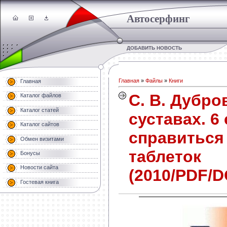
Автосерфинг
ДОБАВИТЬ НОВОСТЬ
Главная
»
Файлы
»
Книги
Главная
С. В. Дубро
Каталог файлов
Каталог статей
суставах. 6
Каталог сайтов
справиться 
Обмен визитами
таблеток
Бонусы
Новости сайта
(2010/PDF/D
Гостевая книга