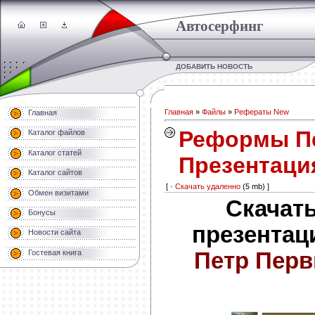
Автосерфинг
ДОБАВИТЬ НОВОСТЬ
Главная
»
Файлы
»
Рефераты New
Главная
Реформы Пе
Каталог файлов
Каталог статей
Презентаци
Каталог сайтов
[ ·
Скачать удаленно
(5 mb) ]
Обмен визитами
Скачат
Бонусы
презентац
Новости сайта
Петр Пер
Гостевая книга