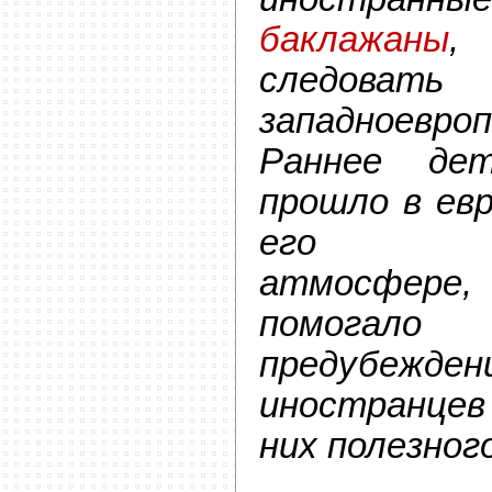
баклажаны
,
следовать
западноевр
Раннее дет
прошло в ев
его неп
атмосфер
помогал
предубежден
иностранцев
них полезног