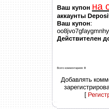
на 
Ваш купон
аккаунты Deposit
Ваш купон
:
oo8jvo7gfaygmnhyj
Действителен д
Всего комментариев
:
0
Добавлять комм
зарегистриров
[
Регист