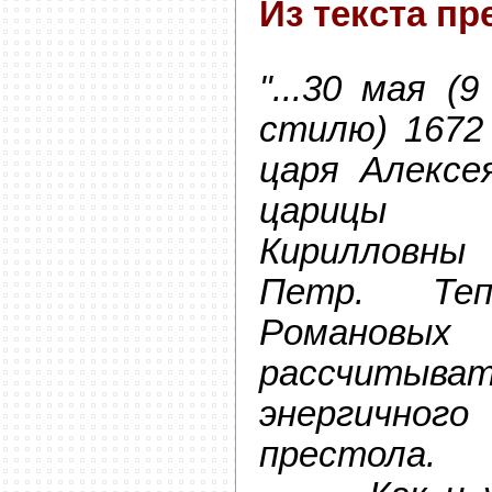
Из текста пр
"...30 мая (
стилю) 1672
царя Алексе
царицы
Кирилловн
Петр. Теп
Романо
рассчитыват
энергично
престола.