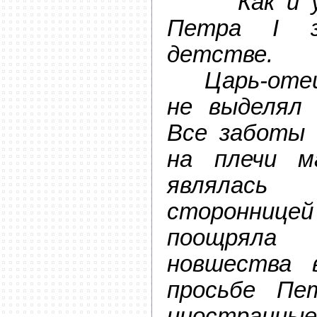
Как и у в
Петра I з
детстве.
Царь-отец 
не выделял 
Все заботы 
на плечи м
являлас
сторонни
поощрял
новшества 
просьбе Пет
иностран