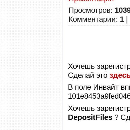
Просмотров
:
103
Комментарии
:
1
|
Хочешь зарегист
Сделай это
здес
В поле
Инвайт
вп
101e8453a9fed04
Хочешь зарегист
DepositFiles
? С