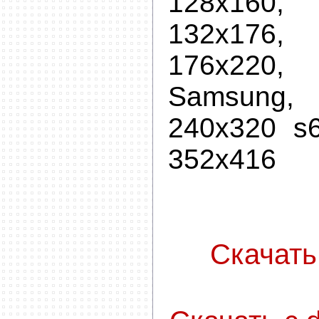
128x160
132x176
176x220
Samsung
240x320 s6
352x416
Скачать с