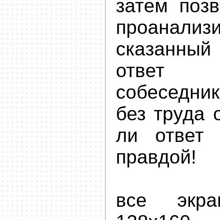
затем позв
проанализ
сказанны
ответ
собеседни
без труда 
ли ответ
правдой!
все экра