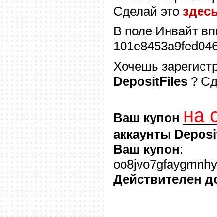
Сделай это
здес
В поле
Инвайт
вп
101e8453a9fed04
Хочешь зарегист
DepositFiles
? С
на 
Ваш купон
аккаунты Deposit
Ваш купон
:
oo8jvo7gfaygmnhyj
Действителен д