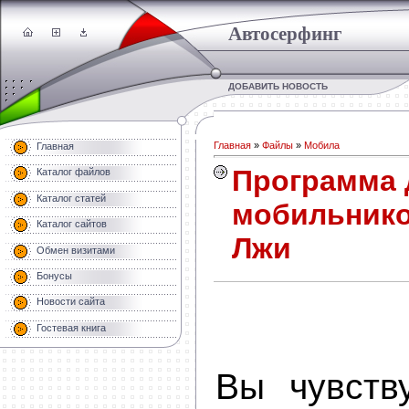
Автосерфинг
ДОБАВИТЬ НОВОСТЬ
Главная
»
Файлы
»
Мобила
Главная
Программа 
Каталог файлов
Каталог статей
мобильнико
Каталог сайтов
Лжи
Обмен визитами
Бонусы
Новости сайта
Гостевая книга
Вы чувств