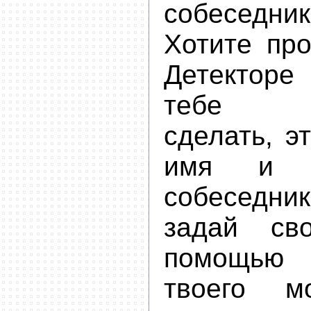
собеседни
Хотите про
Детекторе
тебе н
сделать, э
имя и и
собесед
задай св
помощью
твоего м