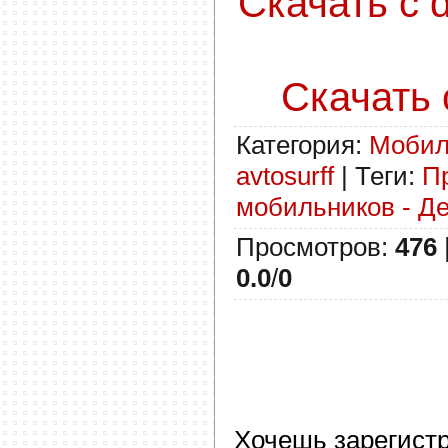
Скачать с d
Скачать с
Категория
:
Моби
avtosurff
|
Теги
:
П
мобильников - Де
Просмотров
:
476
0.0
/
0
Хочешь зарегист