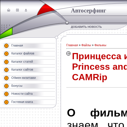
Автосерфинг
ДОБАВИТЬ НОВОСТЬ
Главная
»
Файлы
»
Фильмы
Главная
Принцесса и
Каталог файлов
Каталог статей
Princess and
Каталог сайтов
CAMRip
Обмен визитами
Бонусы
Новости сайта
Гостевая книга
О фильм
знаем, что