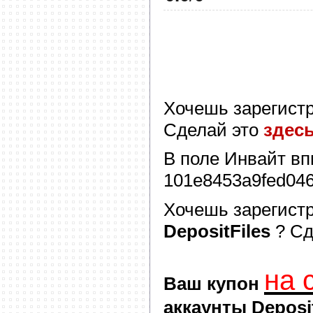
Хочешь зарегист
Сделай это
здес
В поле
Инвайт
вп
101e8453a9fed04
Хочешь зарегист
DepositFiles
? С
на 
Ваш купон
аккаунты Deposit