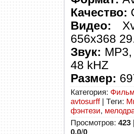
Качество:
Видео:
Xvi
656x368 29
Звук:
MP3, 
48 kHZ
Размер:
69
Категория
:
Филь
avtosurff
|
Теги
:
М
фэнтези
,
мелодр
Просмотров
:
423
0.0
/
0