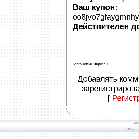
Ваш купон
:
oo8jvo7gfaygmnhyj
Действителен д
Всего комментариев
:
0
Добавлять комм
зарегистриров
[
Регист
Cop
Создат