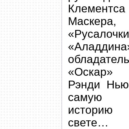
Клемент
Маскера,
«Руса
«Аладдин
обладат
«Оскар»
Рэнди Нью
самую п
историю
свете… 