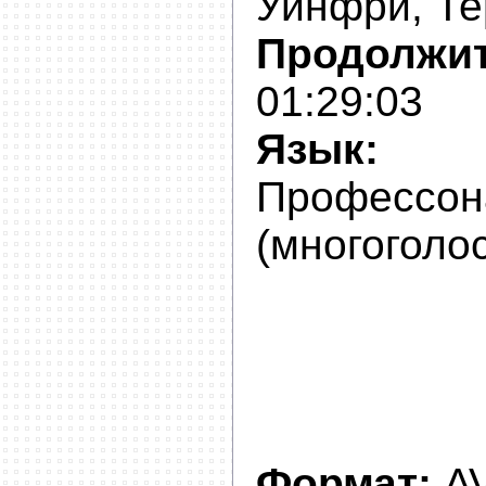
Уинфри, Те
Продолжит
01:29:03
Язык:
Р
Профессон
(многоголо
Формат:
AV