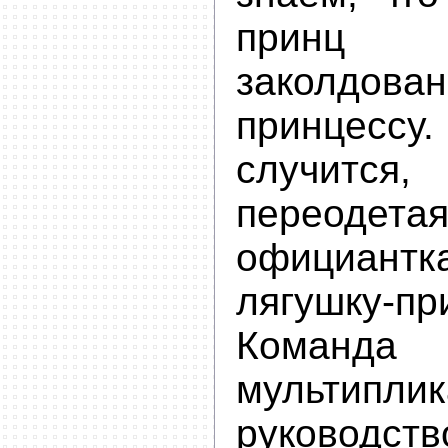
принц
заколдован
принцес
случит
переодета
официант
лягушку-пр
Команда
мультипл
руковод