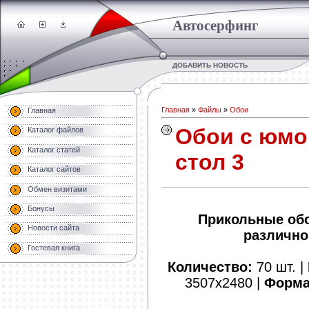
Автосерфинг
ДОБАВИТЬ НОВОСТЬ
Главная
»
Файлы
»
Обои
Главная
Обои с юмо
Каталог файлов
Каталог статей
стол 3
Каталог сайтов
Обмен визитами
Бонусы
Прикольные обо
Новости сайта
различно
Гостевая книга
Количество:
70 шт. |
3507х2480 |
Форма