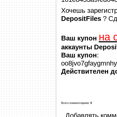
Хочешь зарегист
DepositFiles
? С
на 
Ваш купон
аккаунты Deposit
Ваш купон
:
oo8jvo7gfaygmnhyj
Действителен д
Всего комментариев
:
0
Добавлять комм