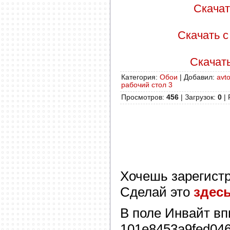
Скачать
Скачать с 
Скачать 
Категория
:
Обои
|
Добавил
:
avto
рабочий стол 3
Просмотров
:
456
|
Загрузок
:
0
|
Хочешь зарегист
Сделай это
здес
В поле
Инвайт
вп
101e8453a9fed04