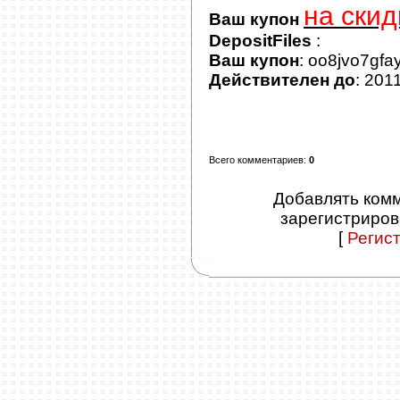
на скид
Ваш купон
DepositFiles
:
Ваш купон
: oo8jvo7gfa
Действителен до
: 201
Всего комментариев
:
0
Добавлять комм
зарегистриров
[
Регис