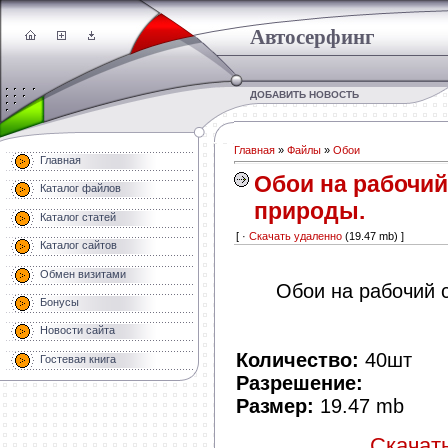
Автосерфинг
ДОБАВИТЬ НОВОСТЬ
Главная
»
Файлы
»
Обои
Главная
Обои на рабочий
Каталог файлов
природы.
Каталог статей
[ ·
Скачать удаленно
(19.47 mb) ]
Каталог сайтов
Обмен визитами
Обои на рабочий с
Бонусы
Новости сайта
Количество:
40шт
Гостевая книга
Разрешение:
Размер:
19.47 mb
Скачать 