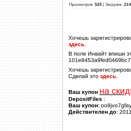
Просмотров
:
525
|
Загрузок
:
214
Хочешь зарегистриров
здесь
.
В поле
Инвайт
впиши эт
101e8453a9fed0469bc
Хочешь зарегистриров
Сделай это
здесь
.
на скид
Ваш купон
DepositFiles
:
Ваш купон
: oo8jvo7gfa
Действителен до
: 201