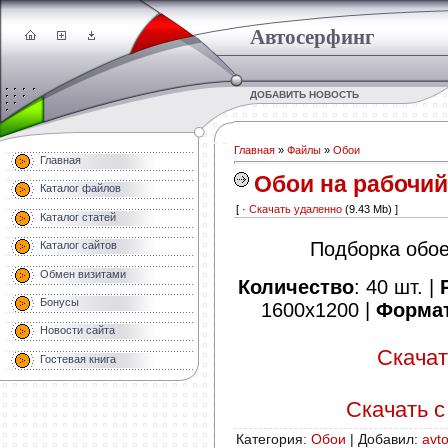
Автосерфинг
ДОБАВИТЬ НОВОСТЬ
Главная
»
Файлы
»
Обои
Главная
Обои на рабочий
Каталог файлов
[ ·
Скачать удаленно
(9.43 Mb) ]
Каталог статей
Подборка обое
Каталог сайтов
Обмен визитами
Количество
: 40 шт. |
Бонусы
1600х1200 |
Формат
Новости сайта
Скачать
Гостевая книга
Скачать с 
Категория
:
Обои
|
Добавил
:
avto