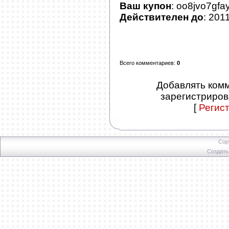
Ваш купон
: oo8jvo7gfa
Действителен до
: 201
Всего комментариев
:
0
Добавлять комм
зарегистриров
[
Регис
Cop
Создат