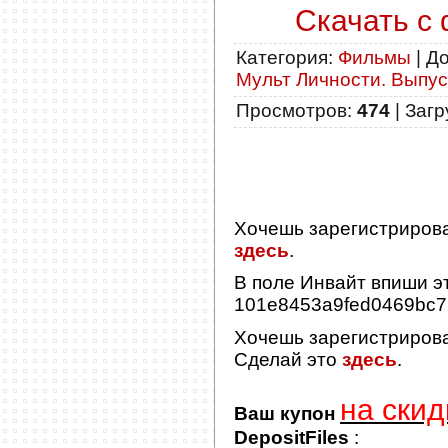
Скачать с 
Категория
:
Фильмы
|
Д
Мульт Личности. Выпуск
Просмотров
:
474
|
Загр
Хочешь зарегистриров
здесь
.
В поле
Инвайт
впиши эт
101e8453a9fed0469bc
Хочешь зарегистриров
Сделай это
здесь
.
на скид
Ваш купон
DepositFiles
: