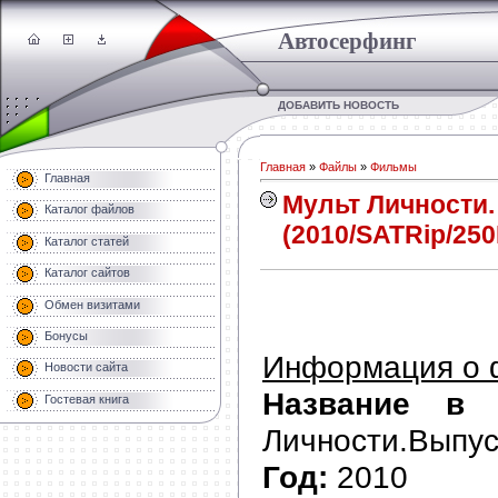
Автосерфинг
ДОБАВИТЬ НОВОСТЬ
Главная
»
Файлы
»
Фильмы
Главная
Мульт Личности.
Каталог файлов
(2010/SATRip/25
Каталог статей
Каталог сайтов
Обмен визитами
Бонусы
Информация о 
Новости сайта
Название в о
Гостевая книга
Личности.Выпус
Год:
2010