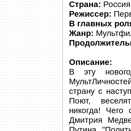
Страна:
Россия
Режиссер:
Перв
В главных рол
Жанр:
Мультфи
Продолжитель
Описание:
В эту новог
МультЛичнос
страну с насту
Поют, весел
никогда! Чего 
Дмитрия Медв
Путина "Полит