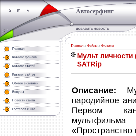
Автосерфинг
ДОБАВИТЬ НОВОСТЬ
Главная
»
Файлы
»
Фильмы
Главная
Мульт личности (
Каталог файлов
SATRip
Каталог статей
Каталог сайтов
Обмен визитами
Описание:
Мул
Бонусы
пародийное ан
Новости сайта
Первом кан
Гостевая книга
мультфиль
«Пространство 