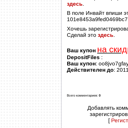
здесь
.
В поле
Инвайт
впиши эт
101e8453a9fed0469bc
Хочешь зарегистриров
Сделай это
здесь
.
на скид
Ваш купон
DepositFiles
:
Ваш купон
: oo8jvo7gfa
Действителен до
: 201
Всего комментариев
:
0
Добавлять комм
зарегистриров
[
Регис