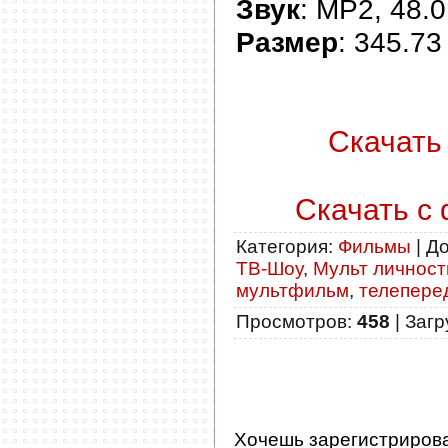
Звук
: MP2, 48.0
Размер
: 345.7
Скачать 
Скачать с 
Категория
:
Фильмы
|
Д
ТВ-Шоу
,
Мульт личности
мультфильм
,
телепере
Просмотров
:
458
|
Загр
Хочешь зарегистриров