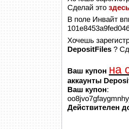
Сделай это
здес
В поле
Инвайт
вп
101e8453a9fed04
Хочешь зарегист
DepositFiles
? С
на 
Ваш купон
аккаунты Deposit
Ваш купон
:
oo8jvo7gfaygmnhyj
Действителен д