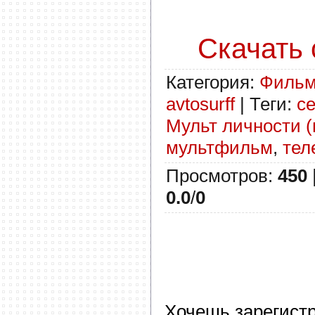
Скачать с
Категория
:
Филь
avtosurff
|
Теги
:
с
Мульт личности (
мультфильм
,
тел
Просмотров
:
450
0.0
/
0
Хочешь зарегист