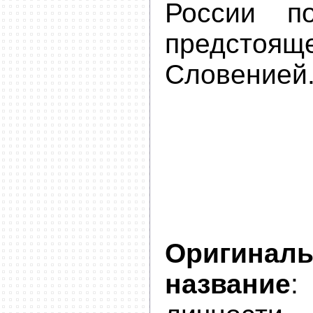
России п
предстоящ
Словенией
Оригинал
название