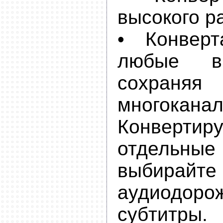
высокого р
• Конвер
любые ви
сохраняя
многокан
Конвертиру
отдельные
выбирай
аудиод
субтитры.