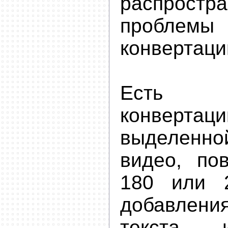
распростр
пробл
конвертаци
Есть во
конверт
выделен
видео, по
180 или 2
добавле
текста 