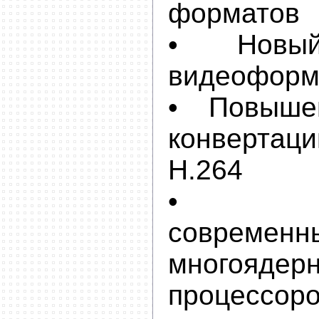
форматов
• Новый
видеоформ
• Повыше
конвертац
H.264
• По
современн
многоядер
процессор