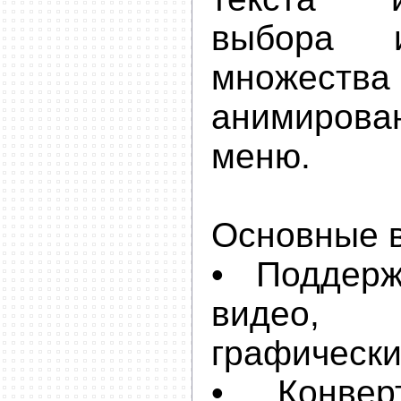
выбора 
множества
анимирова
меню.
Основные 
• Поддер
видео,
графическ
• Конвер