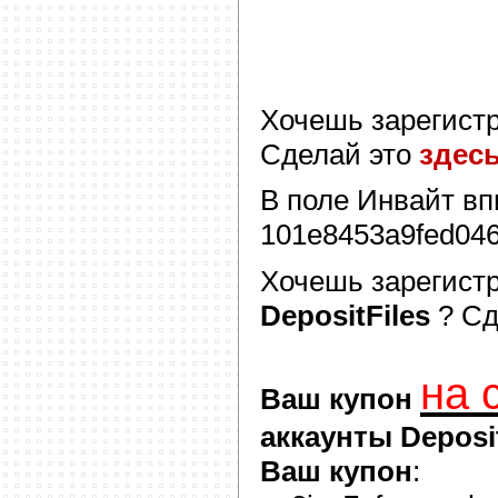
Хочешь зарегист
Сделай это
здес
В поле
Инвайт
вп
101e8453a9fed04
Хочешь зарегист
DepositFiles
? С
на 
Ваш купон
аккаунты Deposit
Ваш купон
: