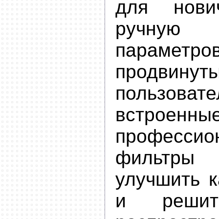
для нови
ручную 
параме
продвинут
пользов
встроенны
профессио
фильтр
улучшить к
и решит