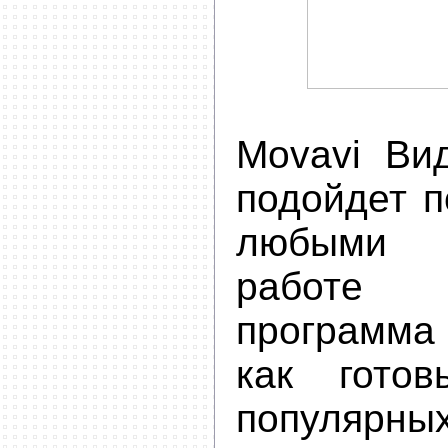
Movavi Ви
подойдет п
любыми 
работе
программ
как готов
популярн