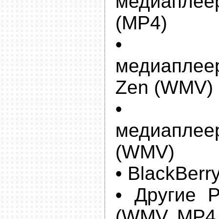
медиапл
(MP4)
• Пор
медиапле
Zen (WMV)
• Пор
медиапл
(WMV)
• BlackBerr
• Другие 
(WMV, MP4,