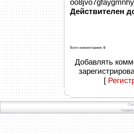
oo8jvo7gfaygmnhyj
Действителен д
Всего комментариев
:
0
Добавлять комм
зарегистриров
[
Регист
Cop
Создат