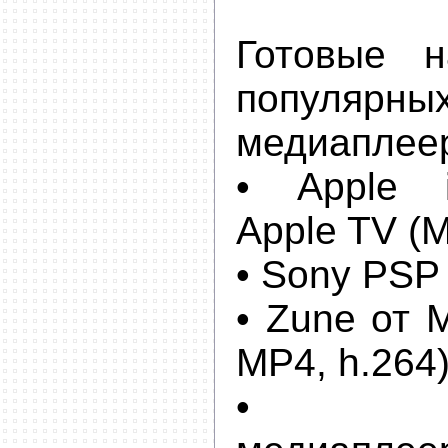
Готовые н
популярны
медиаплее
• Apple i
Apple TV (M
• Sony PSP 
• Zune от M
MP4, h.264
• Пор