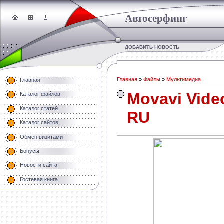
Автосерфинг
ДОБАВИТЬ НОВОСТЬ
Главная
»
Файлы
»
Мультимедиа
Главная
Movavi Vide
Каталог файлов
Каталог статей
RU
Каталог сайтов
Обмен визитами
Бонусы
Новости сайта
Гостевая книга